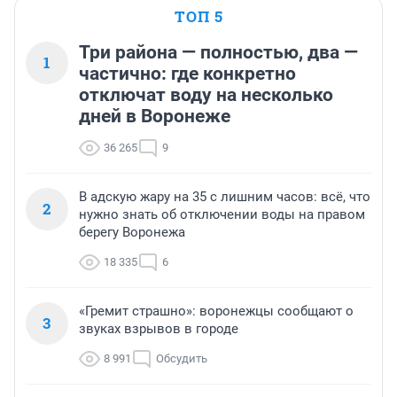
ТОП 5
Три района — полностью, два —
1
частично: где конкретно
отключат воду на несколько
дней в Воронеже
36 265
9
В адскую жару на 35 с лишним часов: всё, что
2
нужно знать об отключении воды на правом
берегу Воронежа
18 335
6
«Гремит страшно»: воронежцы сообщают о
3
звуках взрывов в городе
8 991
Обсудить