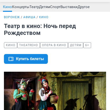
Кино
Концерты
Театр
Детям
Спорт
Выставки
Другое
ВОРОНЕЖ
АФИША
КИНО
Театр в кино: Ночь перед
Рождеством
КИНО
THEATREHD
ОПЕРА В КИНО
ДЕТЯМ
6+
Купить билеты