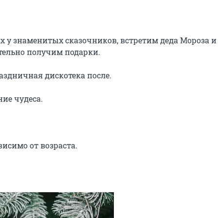
х у знаменитых сказочников, встретим деда Мороза и 
тельно получим подарки.

аздничная дискотека после.

е чудеса.

висимо от возраста.