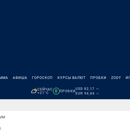
АММА
АФИША
ГОРОСКОП
КУРСЫ ВАЛЮТ
ПРОБКИ
ZODY
И
USD 82,17
СЕЙЧАС
0
ПРОБКИ
+21°C
EUR 94,84
ИММ
м