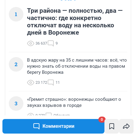
Три района — полностью, два —
1
частично: где конкретно
отключат воду на несколько
дней в Воронеже
36 637
9
В адскую жару на 35 с лишним часов: всё, что
2
нужно знать об отключении воды на правом
берегу Воронежа
23 172
11
«Гремит страшно»: воронежцы сообщают о
3
звуках взрывов в городе
9 270
Обсудить
0
Комментарии
Громкие звуки взрывов раздались в