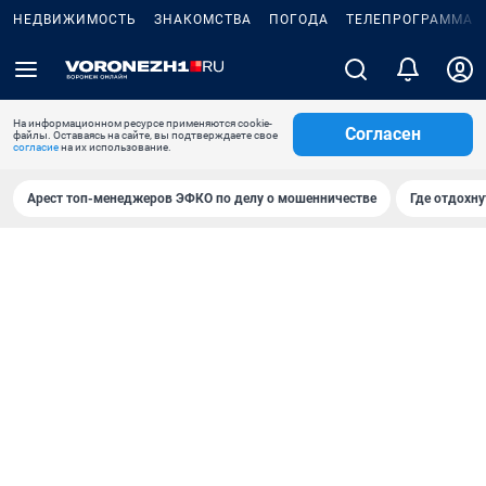
НЕДВИЖИМОСТЬ
ЗНАКОМСТВА
ПОГОДА
ТЕЛЕПРОГРАММА
На информационном ресурсе применяются cookie-
Согласен
файлы. Оставаясь на сайте, вы подтверждаете свое
согласие
на их использование.
Арест топ-менеджеров ЭФКО по делу о мошенничестве
Где отдохну