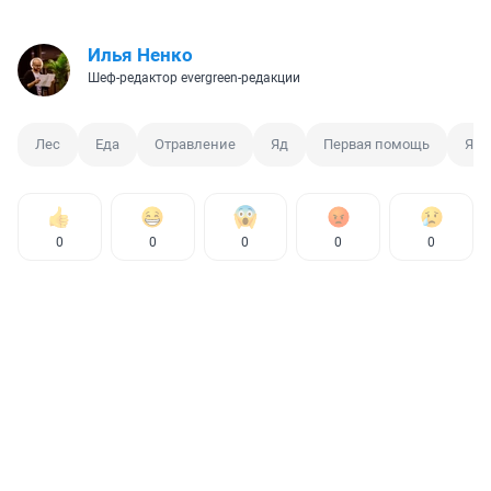
Илья Ненко
Шеф-редактор evergreen-редакции
Лес
Еда
Отравление
Яд
Первая помощь
Яго
0
0
0
0
0