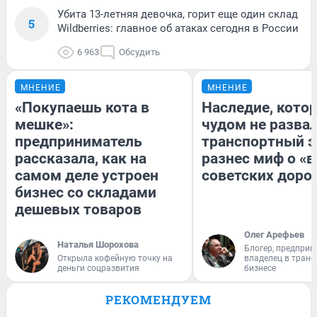
Убита 13-летняя девочка, горит еще один склад
5
Wildberries: главное об атаках сегодня в России
6 963
Обсудить
МНЕНИЕ
МНЕНИЕ
«Покупаешь кота в
Наследие, кото
мешке»:
чудом не разва
предприниматель
транспортный э
рассказала, как на
разнес миф о «
самом деле устроен
советских доро
бизнес со складами
дешевых товаров
Олег Арефьев
Наталья Шорохова
Блогер, предприн
Открыла кофейную точку на
владелец в тран
деньги соцразвития
бизнесе
РЕКОМЕНДУЕМ