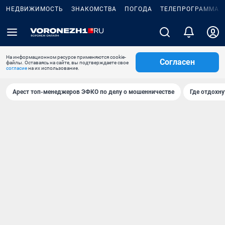
НЕДВИЖИМОСТЬ
ЗНАКОМСТВА
ПОГОДА
ТЕЛЕПРОГРАММА
На информационном ресурсе применяются cookie-
Согласен
файлы. Оставаясь на сайте, вы подтверждаете свое
согласие
на их использование.
Арест топ-менеджеров ЭФКО по делу о мошенничестве
Где отдохну