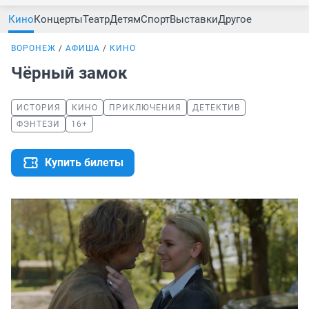
Кино
Концерты
Театр
Детям
Спорт
Выставки
Другое
ВОРОНЕЖ
АФИША
КИНО
Чёрный замок
ИСТОРИЯ
КИНО
ПРИКЛЮЧЕНИЯ
ДЕТЕКТИВ
ФЭНТЕЗИ
16+
Купить билеты