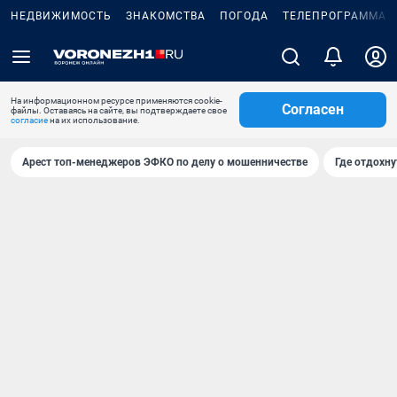
НЕДВИЖИМОСТЬ
ЗНАКОМСТВА
ПОГОДА
ТЕЛЕПРОГРАММА
На информационном ресурсе применяются cookie-
Согласен
файлы. Оставаясь на сайте, вы подтверждаете свое
согласие
на их использование.
Арест топ-менеджеров ЭФКО по делу о мошенничестве
Где отдохну