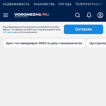
НЕДВИЖИМОСТЬ
ЗНАКОМСТВА
ПОГОДА
ТЕЛЕПРОГРАММА
На информационном ресурсе применяются cookie-
Согласен
файлы. Оставаясь на сайте, вы подтверждаете свое
согласие
на их использование.
Арест топ-менеджеров ЭФКО по делу о мошенничестве
Где отдохну