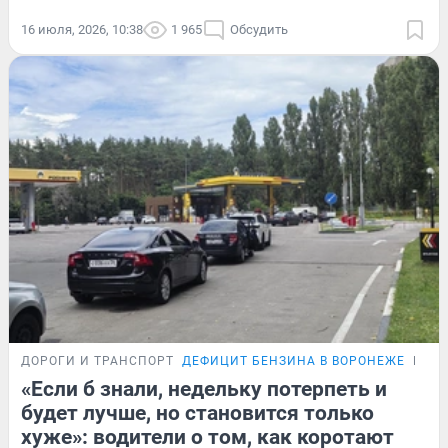
16 июля, 2026, 10:38
1 965
Обсудить
ДОРОГИ И ТРАНСПОРТ
ДЕФИЦИТ БЕНЗИНА В ВОРОНЕЖЕ
РЕП
«Если б знали, недельку потерпеть и
будет лучше, но становится только
хуже»: водители о том, как коротают