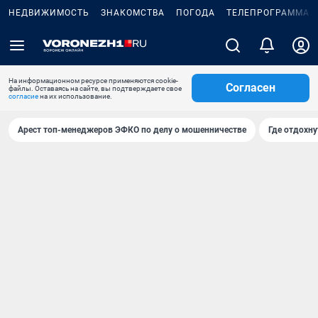
НЕДВИЖИМОСТЬ
ЗНАКОМСТВА
ПОГОДА
ТЕЛЕПРОГРАММА
На информационном ресурсе применяются cookie-
Согласен
файлы. Оставаясь на сайте, вы подтверждаете свое
согласие
на их использование.
Арест топ-менеджеров ЭФКО по делу о мошенничестве
Где отдохну