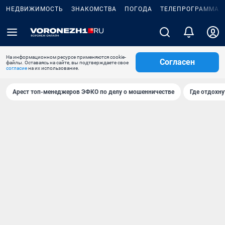
НЕДВИЖИМОСТЬ
ЗНАКОМСТВА
ПОГОДА
ТЕЛЕПРОГРАММА
На информационном ресурсе применяются cookie-
Согласен
файлы. Оставаясь на сайте, вы подтверждаете свое
согласие
на их использование.
Арест топ-менеджеров ЭФКО по делу о мошенничестве
Где отдохну