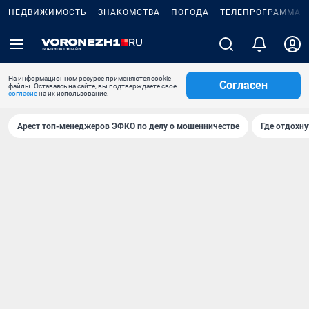
НЕДВИЖИМОСТЬ
ЗНАКОМСТВА
ПОГОДА
ТЕЛЕПРОГРАММА
На информационном ресурсе применяются cookie-
Согласен
файлы. Оставаясь на сайте, вы подтверждаете свое
согласие
на их использование.
Арест топ-менеджеров ЭФКО по делу о мошенничестве
Где отдохну