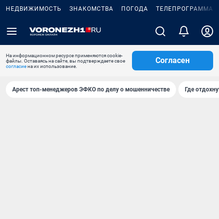
НЕДВИЖИМОСТЬ
ЗНАКОМСТВА
ПОГОДА
ТЕЛЕПРОГРАММА
На информационном ресурсе применяются cookie-
Согласен
файлы. Оставаясь на сайте, вы подтверждаете свое
согласие
на их использование.
Арест топ-менеджеров ЭФКО по делу о мошенничестве
Где отдохну