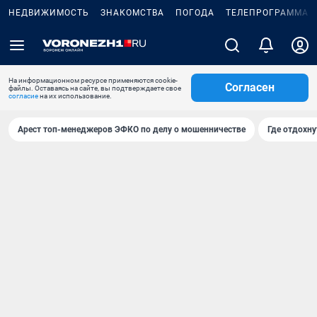
НЕДВИЖИМОСТЬ
ЗНАКОМСТВА
ПОГОДА
ТЕЛЕПРОГРАММА
На информационном ресурсе применяются cookie-
Согласен
файлы. Оставаясь на сайте, вы подтверждаете свое
согласие
на их использование.
Арест топ-менеджеров ЭФКО по делу о мошенничестве
Где отдохну