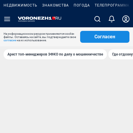
НЕДВИЖИМОСТЬ
ЗНАКОМСТВА
ПОГОДА
ТЕЛЕПРОГРАММА
На информационном ресурсе применяются cookie-
Согласен
файлы. Оставаясь на сайте, вы подтверждаете свое
согласие
на их использование.
Арест топ-менеджеров ЭФКО по делу о мошенничестве
Где отдохну