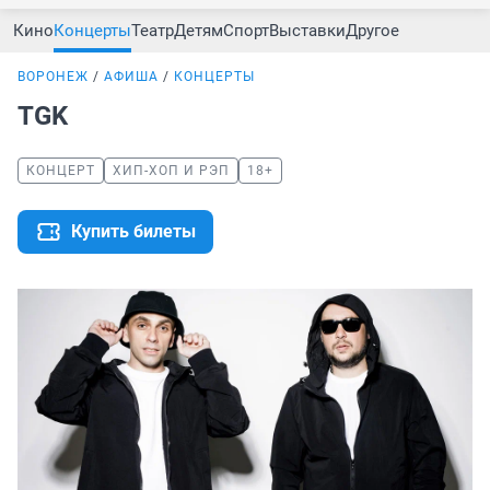
Кино
Концерты
Театр
Детям
Спорт
Выставки
Другое
ВОРОНЕЖ
АФИША
КОНЦЕРТЫ
TGK
КОНЦЕРТ
ХИП-ХОП И РЭП
18+
Купить билеты