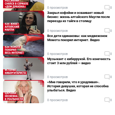
0 просмотров
0
Закрыл кофейни и осваивает новый
бизнес: жизнь алтайского Маугли после
переезда из тайги в столицу
0 просмотров
0
Все дети одинаковы: как медвежонок
Момота покорил интернет. Видео
0 просмотров
0
Музыкант с киберрукой. Его конечность
стоит 3 млн рублей — видео
0 просмотров
0
«Мне говорили, что я уродливая».
История девушки, которая не способна
улыбаться. Видео
0 просмотров
0