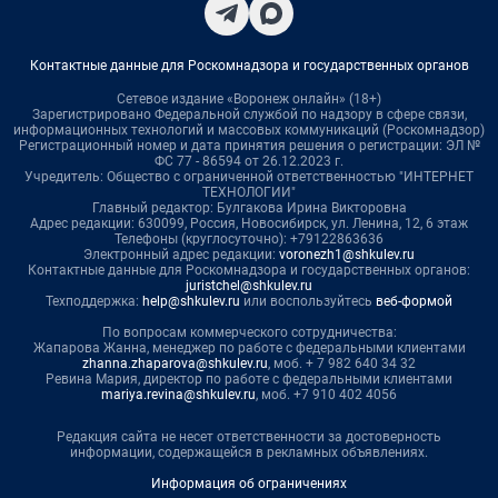
Контактные данные для Роскомнадзора и государственных органов
Сетевое издание «Воронеж онлайн» (18+)
Зарегистрировано Федеральной службой по надзору в сфере связи,
информационных технологий и массовых коммуникаций (Роскомнадзор)
Регистрационный номер и дата принятия решения о регистрации: ЭЛ №
ФС 77 - 86594 от 26.12.2023 г.
Учредитель: Общество с ограниченной ответственностью "ИНТЕРНЕТ
ТЕХНОЛОГИИ"
Главный редактор: Булгакова Ирина Викторовна
Адрес редакции: 630099, Россия, Новосибирск, ул. Ленина, 12, 6 этаж
Телефоны (круглосуточно): +79122863636
Электронный адрес редакции:
voronezh1@shkulev.ru
Контактные данные для Роскомнадзора и государственных органов:
juristchel@shkulev.ru
Техподдержка:
help@shkulev.ru
или воспользуйтесь
веб-формой
По вопросам коммерческого сотрудничества:
Жапарова Жанна, менеджер по работе с федеральными клиентами
zhanna.zhaparova@shkulev.ru
, моб. + 7 982 640 34 32
Ревина Мария, директор по работе с федеральными клиентами
mariya.revina@shkulev.ru
, моб. +7 910 402 4056
Редакция сайта не несет ответственности за достоверность
информации, содержащейся в рекламных объявлениях.
Информация об ограничениях