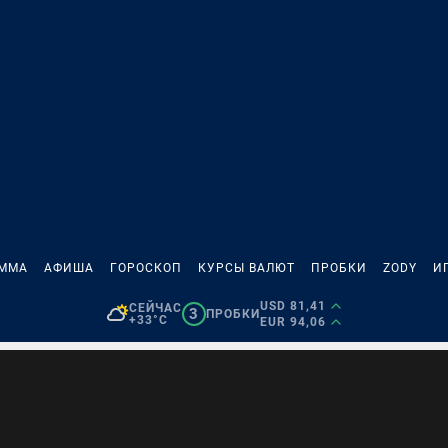
АММА
АФИША
ГОРОСКОП
КУРСЫ ВАЛЮТ
ПРОБКИ
ZODY
И
USD 81,41
СЕЙЧАС
3
ПРОБКИ
+33°C
EUR 94,06