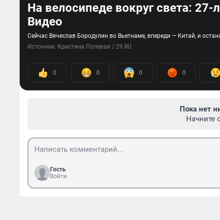
На велосипеде вокруг света: 27-
Видео
Сейчас Вячеслав Бородулин во Вьетнаме, впереди — Китай, и остан
Источник: 
Кристина Полевая / 29.RU
0
0
0
0
Пока нет н
Начните 
Гость
Войти