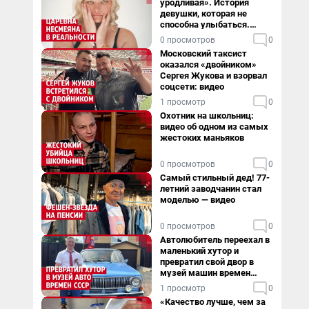
уродливая». История
девушки, которая не
способна улыбаться.
Видео
0 просмотров
0
Московский таксист
оказался «двойником»
Сергея Жукова и взорвал
соцсети: видео
1 просмотр
0
Охотник на школьниц:
видео об одном из самых
жестоких маньяков
0 просмотров
0
Самый стильный дед! 77-
летний заводчанин стал
моделью — видео
0 просмотров
0
Автолюбитель переехал в
маленький хутор и
превратил свой двор в
музей машин времен
СССР. Видео
1 просмотр
0
«Качество лучше, чем за