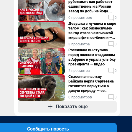
рубежом»: как работает
единственный в России
завод по добыче йода.
Видео
0 просмотров
0
Девушка с лучшим в мире
телом: как бизнесвумен
за год стала чемпионкой
мира в фитнес-бикини —
видео
3 просмотра
0
Россиянка выступила
перед полным стадионом
в Африке и украла улыбку
президента — видео
2 просмотра
0
Спасенная на льду
Байкала нерпа Сергеевна
готовится вернуться в
дикую природу — ее
видеоистория
0 просмотров
0
Показать еще
Сообщить новость