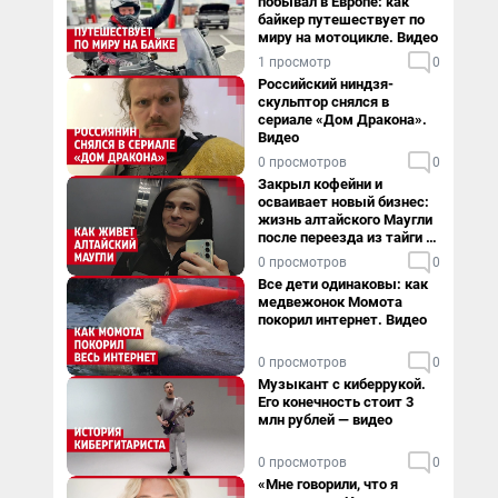
побывал в Европе: как
байкер путешествует по
миру на мотоцикле. Видео
1 просмотр
0
Российский ниндзя-
скульптор снялся в
сериале «Дом Дракона».
Видео
0 просмотров
0
Закрыл кофейни и
осваивает новый бизнес:
жизнь алтайского Маугли
после переезда из тайги в
столицу
0 просмотров
0
Все дети одинаковы: как
медвежонок Момота
покорил интернет. Видео
0 просмотров
0
Музыкант с киберрукой.
Его конечность стоит 3
млн рублей — видео
0 просмотров
0
«Мне говорили, что я