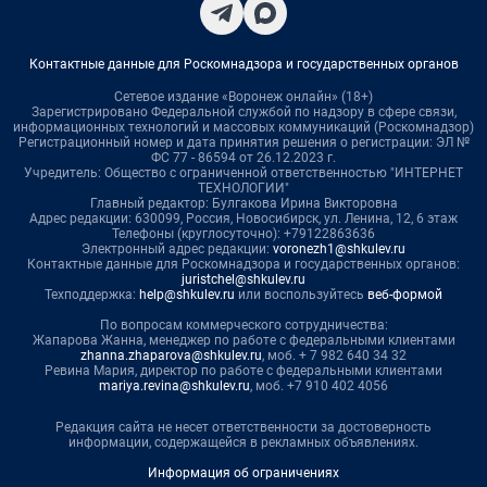
Контактные данные для Роскомнадзора и государственных органов
Сетевое издание «Воронеж онлайн» (18+)
Зарегистрировано Федеральной службой по надзору в сфере связи,
информационных технологий и массовых коммуникаций (Роскомнадзор)
Регистрационный номер и дата принятия решения о регистрации: ЭЛ №
ФС 77 - 86594 от 26.12.2023 г.
Учредитель: Общество с ограниченной ответственностью "ИНТЕРНЕТ
ТЕХНОЛОГИИ"
Главный редактор: Булгакова Ирина Викторовна
Адрес редакции: 630099, Россия, Новосибирск, ул. Ленина, 12, 6 этаж
Телефоны (круглосуточно): +79122863636
Электронный адрес редакции:
voronezh1@shkulev.ru
Контактные данные для Роскомнадзора и государственных органов:
juristchel@shkulev.ru
Техподдержка:
help@shkulev.ru
или воспользуйтесь
веб-формой
По вопросам коммерческого сотрудничества:
Жапарова Жанна, менеджер по работе с федеральными клиентами
zhanna.zhaparova@shkulev.ru
, моб. + 7 982 640 34 32
Ревина Мария, директор по работе с федеральными клиентами
mariya.revina@shkulev.ru
, моб. +7 910 402 4056
Редакция сайта не несет ответственности за достоверность
информации, содержащейся в рекламных объявлениях.
Информация об ограничениях