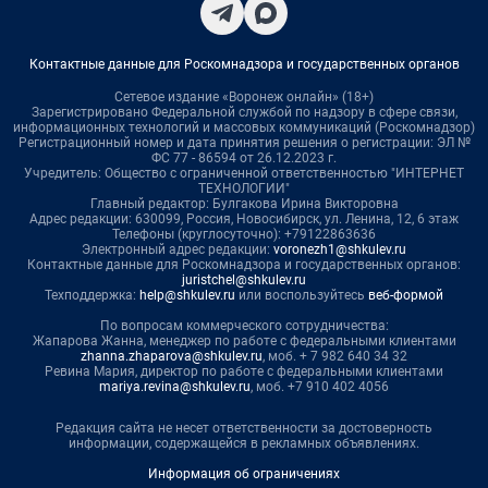
Контактные данные для Роскомнадзора и государственных органов
Сетевое издание «Воронеж онлайн» (18+)
Зарегистрировано Федеральной службой по надзору в сфере связи,
информационных технологий и массовых коммуникаций (Роскомнадзор)
Регистрационный номер и дата принятия решения о регистрации: ЭЛ №
ФС 77 - 86594 от 26.12.2023 г.
Учредитель: Общество с ограниченной ответственностью "ИНТЕРНЕТ
ТЕХНОЛОГИИ"
Главный редактор: Булгакова Ирина Викторовна
Адрес редакции: 630099, Россия, Новосибирск, ул. Ленина, 12, 6 этаж
Телефоны (круглосуточно): +79122863636
Электронный адрес редакции:
voronezh1@shkulev.ru
Контактные данные для Роскомнадзора и государственных органов:
juristchel@shkulev.ru
Техподдержка:
help@shkulev.ru
или воспользуйтесь
веб-формой
По вопросам коммерческого сотрудничества:
Жапарова Жанна, менеджер по работе с федеральными клиентами
zhanna.zhaparova@shkulev.ru
, моб. + 7 982 640 34 32
Ревина Мария, директор по работе с федеральными клиентами
mariya.revina@shkulev.ru
, моб. +7 910 402 4056
Редакция сайта не несет ответственности за достоверность
информации, содержащейся в рекламных объявлениях.
Информация об ограничениях