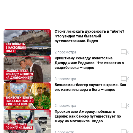
Стоит ли искать духовность в Тибете?
Что увидел там бывалый
путешественник. Видео
2 просмотра
0
Криштиану Роналду женится на
Джорджине Родригес. Что известно о
свадьбе века — видео
3 просмотра
0
Бизнесмен-блогер служит в храме. Как
его изменила вера в Бога — видео
2 просмотра
0
Проехал всю Америку, побывал в
Европе: как байкер путешествует по
миру на мотоцикле. Видео
1 просмотр
0