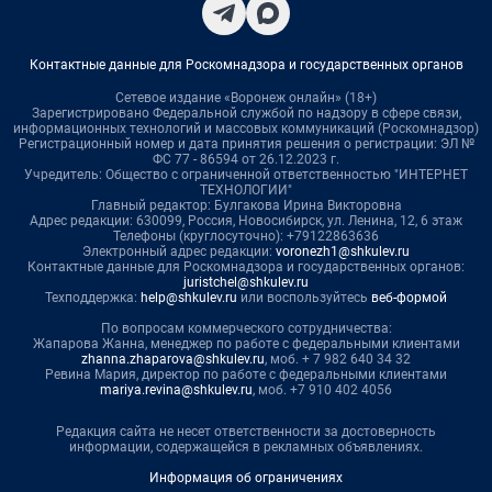
Контактные данные для Роскомнадзора и государственных органов
Сетевое издание «Воронеж онлайн» (18+)
Зарегистрировано Федеральной службой по надзору в сфере связи,
информационных технологий и массовых коммуникаций (Роскомнадзор)
Регистрационный номер и дата принятия решения о регистрации: ЭЛ №
ФС 77 - 86594 от 26.12.2023 г.
Учредитель: Общество с ограниченной ответственностью "ИНТЕРНЕТ
ТЕХНОЛОГИИ"
Главный редактор: Булгакова Ирина Викторовна
Адрес редакции: 630099, Россия, Новосибирск, ул. Ленина, 12, 6 этаж
Телефоны (круглосуточно): +79122863636
Электронный адрес редакции:
voronezh1@shkulev.ru
Контактные данные для Роскомнадзора и государственных органов:
juristchel@shkulev.ru
Техподдержка:
help@shkulev.ru
или воспользуйтесь
веб-формой
По вопросам коммерческого сотрудничества:
Жапарова Жанна, менеджер по работе с федеральными клиентами
zhanna.zhaparova@shkulev.ru
, моб. + 7 982 640 34 32
Ревина Мария, директор по работе с федеральными клиентами
mariya.revina@shkulev.ru
, моб. +7 910 402 4056
Редакция сайта не несет ответственности за достоверность
информации, содержащейся в рекламных объявлениях.
Информация об ограничениях