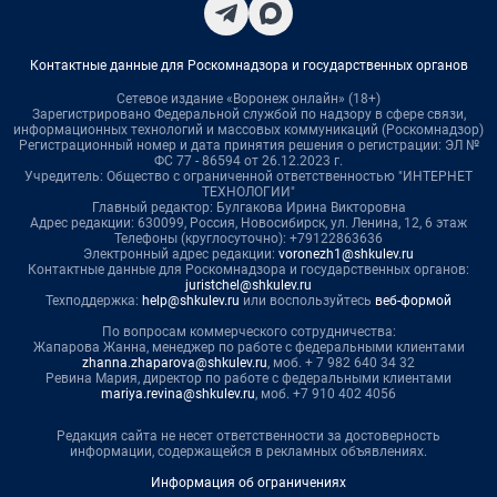
Контактные данные для Роскомнадзора и государственных органов
Сетевое издание «Воронеж онлайн» (18+)
Зарегистрировано Федеральной службой по надзору в сфере связи,
информационных технологий и массовых коммуникаций (Роскомнадзор)
Регистрационный номер и дата принятия решения о регистрации: ЭЛ №
ФС 77 - 86594 от 26.12.2023 г.
Учредитель: Общество с ограниченной ответственностью "ИНТЕРНЕТ
ТЕХНОЛОГИИ"
Главный редактор: Булгакова Ирина Викторовна
Адрес редакции: 630099, Россия, Новосибирск, ул. Ленина, 12, 6 этаж
Телефоны (круглосуточно): +79122863636
Электронный адрес редакции:
voronezh1@shkulev.ru
Контактные данные для Роскомнадзора и государственных органов:
juristchel@shkulev.ru
Техподдержка:
help@shkulev.ru
или воспользуйтесь
веб-формой
По вопросам коммерческого сотрудничества:
Жапарова Жанна, менеджер по работе с федеральными клиентами
zhanna.zhaparova@shkulev.ru
, моб. + 7 982 640 34 32
Ревина Мария, директор по работе с федеральными клиентами
mariya.revina@shkulev.ru
, моб. +7 910 402 4056
Редакция сайта не несет ответственности за достоверность
информации, содержащейся в рекламных объявлениях.
Информация об ограничениях