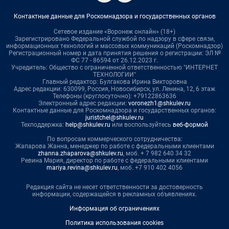
Контактные данные для Роскомнадзора и государственных органов
Сетевое издание «Воронеж онлайн» (18+)
Зарегистрировано Федеральной службой по надзору в сфере связи,
информационных технологий и массовых коммуникаций (Роскомнадзор)
Регистрационный номер и дата принятия решения о регистрации: ЭЛ №
ФС 77 - 86594 от 26.12.2023 г.
Учредитель: Общество с ограниченной ответственностью "ИНТЕРНЕТ
ТЕХНОЛОГИИ"
Главный редактор: Булгакова Ирина Викторовна
Адрес редакции: 630099, Россия, Новосибирск, ул. Ленина, 12, 6 этаж
Телефоны (круглосуточно): +79122863636
Электронный адрес редакции:
voronezh1@shkulev.ru
Контактные данные для Роскомнадзора и государственных органов:
juristchel@shkulev.ru
Техподдержка:
help@shkulev.ru
или воспользуйтесь
веб-формой
По вопросам коммерческого сотрудничества:
Жапарова Жанна, менеджер по работе с федеральными клиентами
zhanna.zhaparova@shkulev.ru
, моб. + 7 982 640 34 32
Ревина Мария, директор по работе с федеральными клиентами
mariya.revina@shkulev.ru
, моб. +7 910 402 4056
Редакция сайта не несет ответственности за достоверность
информации, содержащейся в рекламных объявлениях.
Информация об ограничениях
Политика использования cookies