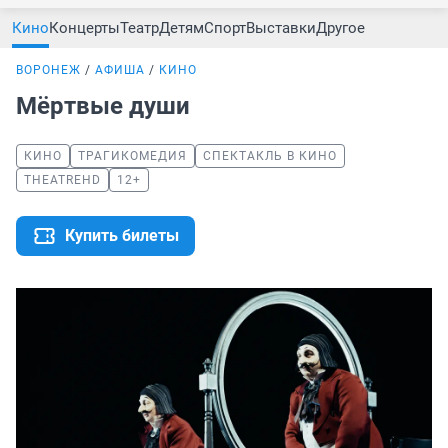
Кино
Концерты
Театр
Детям
Спорт
Выставки
Другое
ВОРОНЕЖ
АФИША
КИНО
Мёртвые души
КИНО
ТРАГИКОМЕДИЯ
СПЕКТАКЛЬ В КИНО
THEATREHD
12+
Купить билеты