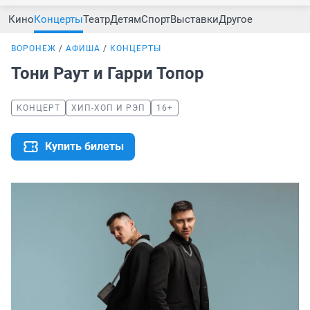
Кино
Концерты
Театр
Детям
Спорт
Выставки
Другое
ВОРОНЕЖ
АФИША
КОНЦЕРТЫ
Тони Раут и Гарри Топор
КОНЦЕРТ
ХИП-ХОП И РЭП
16+
Купить билеты