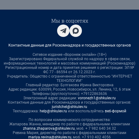
Мы в соцсетях
Контактные данные для Роскомнадзора и государственных органов
Сетевое издание «Воронеж онлайн» (18+)
Зарегистрировано Федеральной службой по надзору в сфере связи,
информационных технологий и массовых коммуникаций (Роскомнадзор)
Регистрационный номер и дата принятия решения о регистрации: ЭЛ №
ФС 77 - 86594 от 26.12.2023 г.
Учредитель: Общество с ограниченной ответственностью "ИНТЕРНЕТ
ТЕХНОЛОГИИ"
Главный редактор: Булгакова Ирина Викторовна
Адрес редакции: 630099, Россия, Новосибирск, ул. Ленина, 12, 6 этаж
Телефоны (круглосуточно): +79122863636
Электронный адрес редакции:
voronezh1@shkulev.ru
Контактные данные для Роскомнадзора и государственных органов:
juristchel@shkulev.ru
Техподдержка:
help@shkulev.ru
или воспользуйтесь
веб-формой
По вопросам коммерческого сотрудничества:
Жапарова Жанна, менеджер по работе с федеральными клиентами
zhanna.zhaparova@shkulev.ru
, моб. + 7 982 640 34 32
Ревина Мария, директор по работе с федеральными клиентами
mariya.revina@shkulev.ru
, моб. +7 910 402 4056