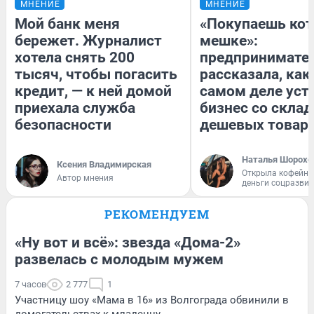
МНЕНИЕ
МНЕНИЕ
Мой банк меня
«Покупаешь кот
бережет. Журналист
мешке»:
хотела снять 200
предпринимате
тысяч, чтобы погасить
рассказала, как
кредит, — к ней домой
самом деле уст
приехала служба
бизнес со скла
безопасности
дешевых товар
Наталья Шорохо
Ксения Владимирская
Открыла кофейну
Автор мнения
деньги соцразви
РЕКОМЕНДУЕМ
«Ну вот и всё»: звезда «Дома-2»
развелась с молодым мужем
7 часов
2 777
1
Участницу шоу «Мама в 16» из Волгограда обвинили в
домогательствах к младенцу