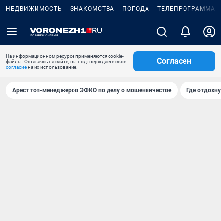
НЕДВИЖИМОСТЬ
ЗНАКОМСТВА
ПОГОДА
ТЕЛЕПРОГРАММА
На информационном ресурсе применяются cookie-
Согласен
файлы. Оставаясь на сайте, вы подтверждаете свое
согласие
на их использование.
Арест топ-менеджеров ЭФКО по делу о мошенничестве
Где отдохну