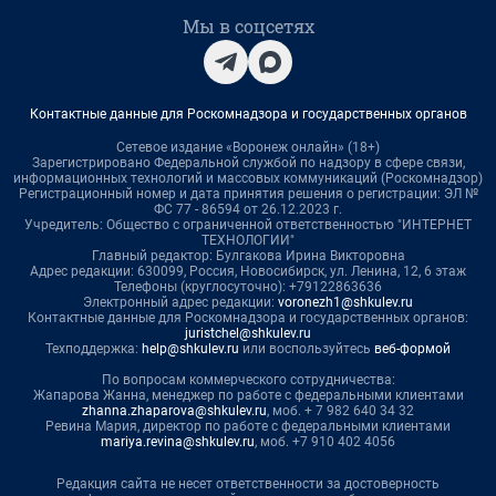
Мы в соцсетях
Контактные данные для Роскомнадзора и государственных органов
Сетевое издание «Воронеж онлайн» (18+)
Зарегистрировано Федеральной службой по надзору в сфере связи,
информационных технологий и массовых коммуникаций (Роскомнадзор)
Регистрационный номер и дата принятия решения о регистрации: ЭЛ №
ФС 77 - 86594 от 26.12.2023 г.
Учредитель: Общество с ограниченной ответственностью "ИНТЕРНЕТ
ТЕХНОЛОГИИ"
Главный редактор: Булгакова Ирина Викторовна
Адрес редакции: 630099, Россия, Новосибирск, ул. Ленина, 12, 6 этаж
Телефоны (круглосуточно): +79122863636
Электронный адрес редакции:
voronezh1@shkulev.ru
Контактные данные для Роскомнадзора и государственных органов:
juristchel@shkulev.ru
Техподдержка:
help@shkulev.ru
или воспользуйтесь
веб-формой
По вопросам коммерческого сотрудничества:
Жапарова Жанна, менеджер по работе с федеральными клиентами
zhanna.zhaparova@shkulev.ru
, моб. + 7 982 640 34 32
Ревина Мария, директор по работе с федеральными клиентами
mariya.revina@shkulev.ru
, моб. +7 910 402 4056
Редакция сайта не несет ответственности за достоверность