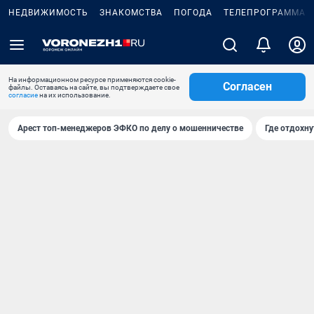
НЕДВИЖИМОСТЬ
ЗНАКОМСТВА
ПОГОДА
ТЕЛЕПРОГРАММА
На информационном ресурсе применяются cookie-
Согласен
файлы. Оставаясь на сайте, вы подтверждаете свое
согласие
на их использование.
Арест топ-менеджеров ЭФКО по делу о мошенничестве
Где отдохну