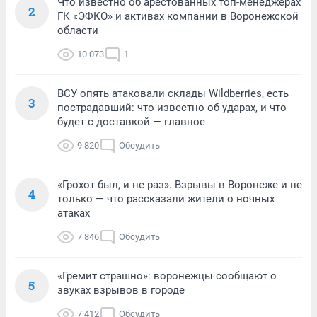
Что известно об арестованных топ-менеджерах
2
ГК «ЭФКО» и активах компании в Воронежской
области
10 073
1
ВСУ опять атаковали склады Wildberries, есть
3
пострадавший: что известно об ударах, и что
будет с доставкой — главное
9 820
Обсудить
«Грохот был, и не раз». Взрывы в Воронеже и не
4
только — что рассказали жители о ночных
атаках
7 846
Обсудить
«Гремит страшно»: воронежцы сообщают о
5
звуках взрывов в городе
7 412
Обсудить