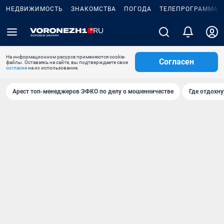
НЕДВИЖИМОСТЬ
ЗНАКОМСТВА
ПОГОДА
ТЕЛЕПРОГРАММА
На информационном ресурсе применяются cookie-
Согласен
файлы. Оставаясь на сайте, вы подтверждаете свое
согласие
на их использование.
Арест топ-менеджеров ЭФКО по делу о мошенничестве
Где отдохну