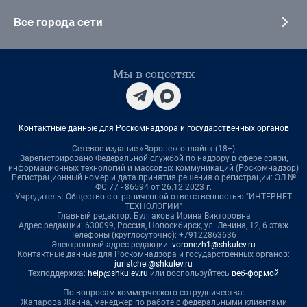
Все города сети
Мы в соцсетях
Контактные данные для Роскомнадзора и государственных органов
Сетевое издание «Воронеж онлайн» (18+)
Зарегистрировано Федеральной службой по надзору в сфере связи,
информационных технологий и массовых коммуникаций (Роскомнадзор)
Регистрационный номер и дата принятия решения о регистрации: ЭЛ №
ФС 77 - 86594 от 26.12.2023 г.
Учредитель: Общество с ограниченной ответственностью "ИНТЕРНЕТ
ТЕХНОЛОГИИ"
Главный редактор: Булгакова Ирина Викторовна
Адрес редакции: 630099, Россия, Новосибирск, ул. Ленина, 12, 6 этаж
Телефоны (круглосуточно): +79122863636
Электронный адрес редакции:
voronezh1@shkulev.ru
Контактные данные для Роскомнадзора и государственных органов:
juristchel@shkulev.ru
Техподдержка:
help@shkulev.ru
или воспользуйтесь
веб-формой
По вопросам коммерческого сотрудничества:
Жапарова Жанна, менеджер по работе с федеральными клиентами