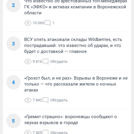
Что известно об арестованных топ-менеджерах
2
ГК «ЭФКО» и активах компании в Воронежской
области
10 069
1
ВСУ опять атаковали склады Wildberries, есть
3
пострадавший: что известно об ударах, и что
будет с доставкой — главное
9 816
Обсудить
«Грохот был, и не раз». Взрывы в Воронеже и не
4
только — что рассказали жители о ночных
атаках
7 842
Обсудить
«Гремит страшно»: воронежцы сообщают о
5
звуках взрывов в городе
7 405
Обсудить