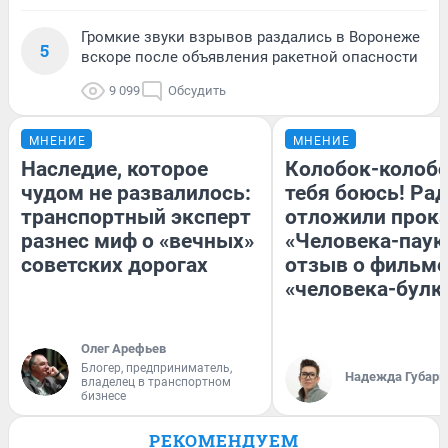
Громкие звуки взрывов раздались в Воронеже
5
вскоре после объявления ракетной опасности
9 099
Обсудить
МНЕНИЕ
МНЕНИЕ
Наследие, которое
Колобок-колобо
чудом не развалилось:
тебя боюсь! Рад
транспортный эксперт
отложили прок
разнес миф о «вечных»
«Человека-паук
советских дорогах
отзыв о фильме
«человека-булк
Олег Арефьев
Блогер, предприниматель,
Надежда Губарь
владелец в транспортном
бизнесе
РЕКОМЕНДУЕМ