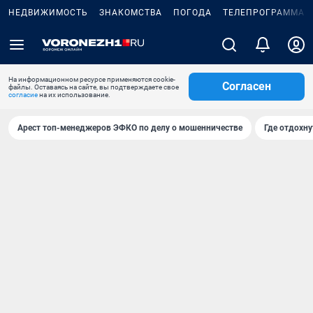
НЕДВИЖИМОСТЬ
ЗНАКОМСТВА
ПОГОДА
ТЕЛЕПРОГРАММА
На информационном ресурсе применяются cookie-
Согласен
файлы. Оставаясь на сайте, вы подтверждаете свое
согласие
на их использование.
Арест топ-менеджеров ЭФКО по делу о мошенничестве
Где отдохну