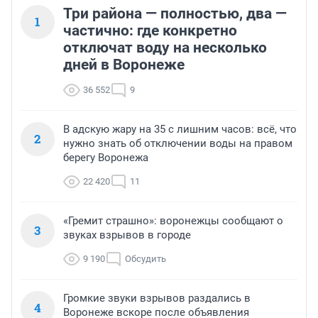
Три района — полностью, два —
1
частично: где конкретно
отключат воду на несколько
дней в Воронеже
36 552
9
В адскую жару на 35 с лишним часов: всё, что
2
нужно знать об отключении воды на правом
берегу Воронежа
22 420
11
«Гремит страшно»: воронежцы сообщают о
3
звуках взрывов в городе
9 190
Обсудить
Громкие звуки взрывов раздались в
4
Воронеже вскоре после объявления