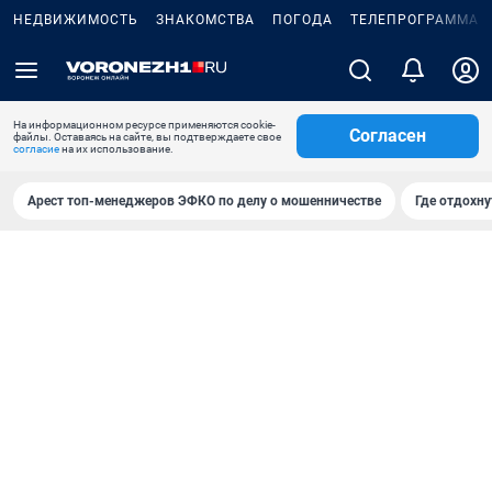
НЕДВИЖИМОСТЬ
ЗНАКОМСТВА
ПОГОДА
ТЕЛЕПРОГРАММА
На информационном ресурсе применяются cookie-
Согласен
файлы. Оставаясь на сайте, вы подтверждаете свое
согласие
на их использование.
Арест топ-менеджеров ЭФКО по делу о мошенничестве
Где отдохну