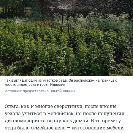
Так выглядит один из участков сада. Он расположен на границе с
лесом, рядом река и горы. Идиллия
Источник: 
предоставлено Ольгой Линник
Ольга, как и многие сверстники, после школы
уехала учиться в Челябинск, но после получения
диплома юриста вернулась домой. В то время у
отца было семейное дело — изготовление мебели