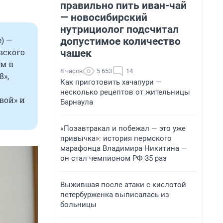
правильно пить иван-чай
— новосибирский
нутрициолог подсчитал
) —
допустимое количество
вского
чашек
ем в
8 часов
5 653
14
8»,
Как приготовить хачапури —
несколько рецептов от жительницы
вой» и
Барнаула
«Позавтракал и побежал — это уже
привычка»: история пермского
марафонца Владимира Никитина —
он стал чемпионом РФ 35 раз
Выжившая после атаки с кислотой
петербурженка выписалась из
больницы