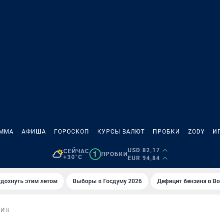
АММА
АФИША
ГОРОСКОП
КУРСЫ ВАЛЮТ
ПРОБКИ
ZODY
И
USD 82,17
СЕЙЧАС
1
ПРОБКИ
+30°C
EUR 94,84
тдохнуть этим летом
Выборы в Госдуму 2026
Дефицит бензина в В
ЗИВ