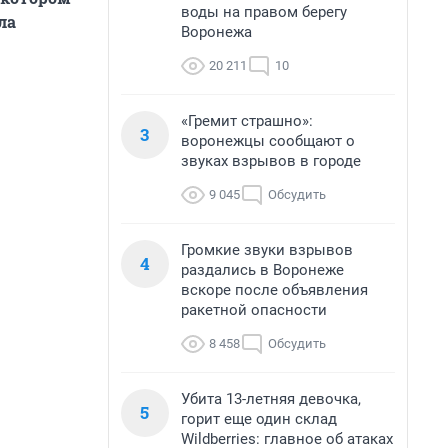
воды на правом берегу
ла
Воронежа
20 211
10
«Гремит страшно»:
3
воронежцы сообщают о
звуках взрывов в городе
9 045
Обсудить
Громкие звуки взрывов
4
раздались в Воронеже
вскоре после объявления
ракетной опасности
8 458
Обсудить
Убита 13-летняя девочка,
5
горит еще один склад
Wildberries: главное об атаках