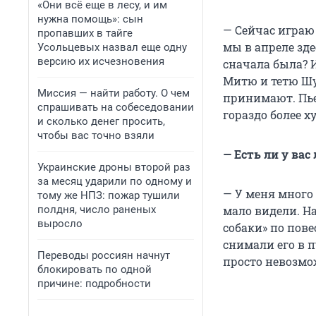
«Они всё еще в лесу, и им
нужна помощь»: сын
— Сейчас играю 
пропавших в тайге
мы в апреле зде
Усольцевых назвал еще одну
версию их исчезновения
сначала была? И
Митю и тетю Шу
Миссия — найти работу. О чем
принимают. Пьес
спрашивать на собеседовании
гораздо более х
и сколько денег просить,
чтобы вас точно взяли
— Есть ли у ва
Украинские дроны второй раз
за месяц ударили по одному и
— У меня много 
тому же НПЗ: пожар тушили
полдня, число раненых
мало видели. Н
выросло
собаки» по пов
снимали его в п
Переводы россиян начнут
просто невозмо
блокировать по одной
причине: подробности