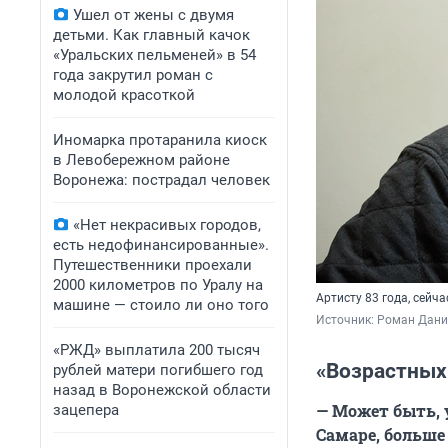
Ушел от жены с двумя
детьми. Как главный качок
«Уральских пельменей» в 54
года закрутил роман с
молодой красоткой
Иномарка протаранила киоск
в Левобережном районе
Воронежа: пострадал человек
«Нет некрасивых городов,
есть недофинансированные».
Путешественники проехали
2000 километров по Уралу на
Артисту 83 года, сейч
машине — стоило ли оно того
Источник: 
Роман Данил
«РЖД» выплатила 200 тысяч
«Возрастных 
рублей матери погибшего год
назад в Воронежской области
— Может быть, у
зацепера
Самаре, больше