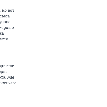
. Но вот
пьеса
— дядю
 хорошо
на
ется.
зрители
 для
ота. Мы
снять его