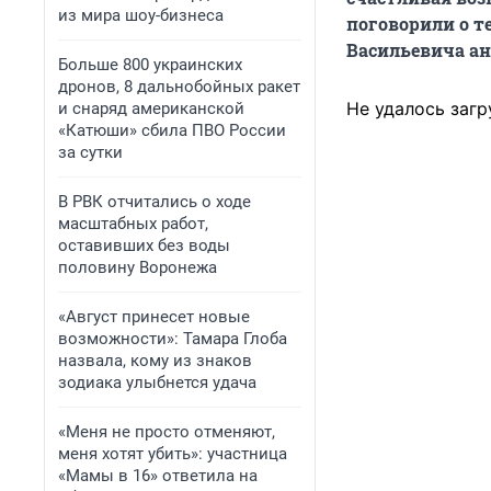
из мира шоу-бизнеса
поговорили о т
Васильевича ан
Больше 800 украинских
дронов, 8 дальнобойных ракет
Не удалось загр
и снаряд американской
«Катюши» сбила ПВО России
за сутки
В РВК отчитались о ходе
масштабных работ,
оставивших без воды
половину Воронежа
«Август принесет новые
возможности»: Тамара Глоба
назвала, кому из знаков
зодиака улыбнется удача
«Меня не просто отменяют,
меня хотят убить»: участница
«Мамы в 16» ответила на