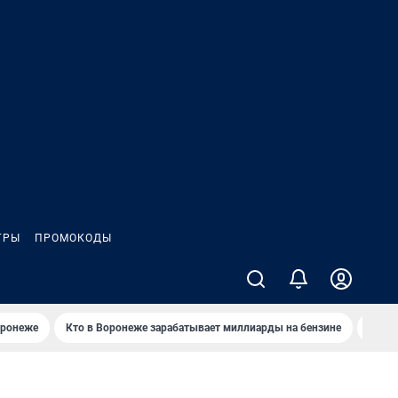
ГРЫ
ПРОМОКОДЫ
оронеже
Кто в Воронеже зарабатывает миллиарды на бензине
Где в