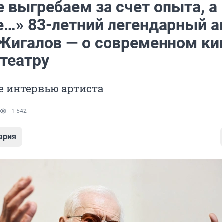
 выгребаем за счет опыта, а
…» 83-летний легендарный а
Жигалов — о современном ки
театру
е интервью артиста
1 542
ария