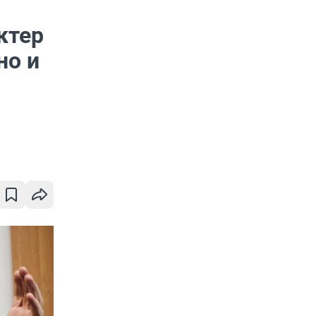
ктер
но и