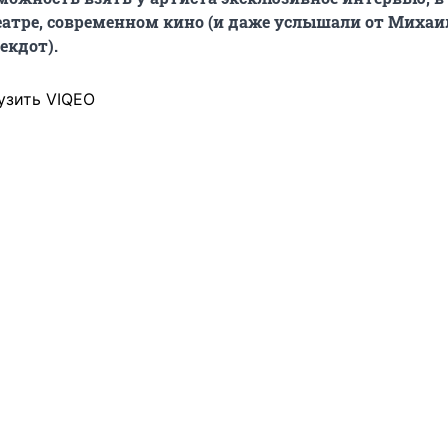
еатре, современном кино (и даже услышали от Михаи
екдот).
узить VIQEO