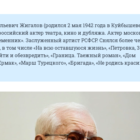
ьевич Жигалов (родился 2 мая 1942 года в Куйбышеве
российский актер театра, кино и дубляжа. Актер моско
еменник». Заслуженный артист РСФСР. Снялся более ч
, в том числе «На всю оставшуюся жизнь», «Петровка, 3
айти и обезвредить», «Граница. Таежный роман», «Дом
Ермак», «Марш Турецкого», «Бригада», «Не родись краси