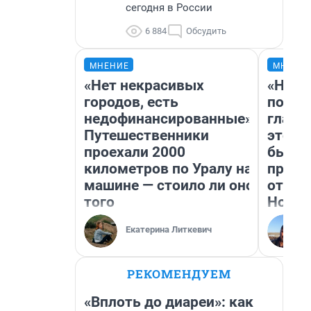
сегодня в России
6 884
Обсудить
МНЕНИЕ
МНЕНИ
«Нет некрасивых
«Нико
городов, есть
побед
недофинансированные».
главн
Путешественники
этого
проехали 2000
бьет 
километров по Уралу на
прока
машине — стоило ли оно
отзыв
того
Нолан
Екатерина Литкевич
РЕКОМЕНДУЕМ
«Вплоть до диареи»: как