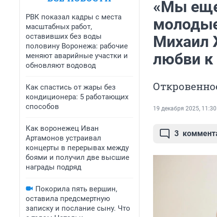
«Мы еще
РВК показал кадры с места
молодые
масштабных работ,
оставивших без воды
Михаил 
половину Воронежа: рабочие
любви к 
меняют аварийные участки и
обновляют водовод
Откровенно
Как спастись от жары без
кондиционера: 5 работающих
способов
19 декабря 2025, 11:30
Как воронежец Иван
3
коммент
Артамонов устраивал
концерты в перерывах между
боями и получил две высшие
награды подряд
Покорила пять вершин,
оставила предсмертную
записку и послание сыну. Что