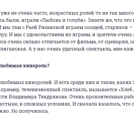
уже не очень часто, возрастных ролей-то не так много
сь были, играли «Любовь и голуби». Знаете же, что это 
 мы там с Раей Рязановой играем соседей, стариков 
ру. И мы с удовольствием их играем, и зрители очень
а очень сильно отличается от фильма, от сценария, о
улиганская. А у нас очень удачный спектакль, мне каж
с любимая кинороль?
любимых киноролей. И есть среди них и такие, каких 
апример, телевизионный спектакль, называется «Хлеб
ести Владимира Тендрякова. Очень пронзительная раб
устыне, в сложных условиях. И сначала казалось, что 
жно. Но получилось.