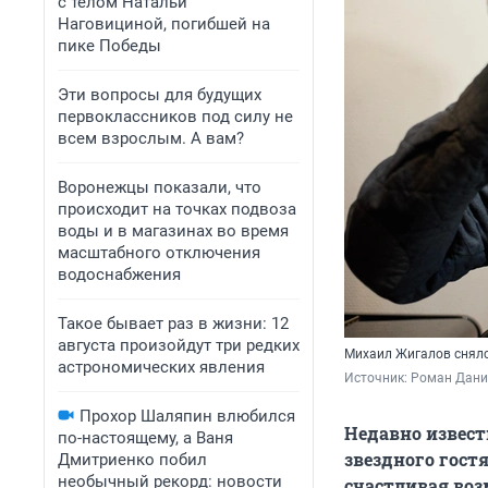
с телом Натальи
Наговициной, погибшей на
пике Победы
Эти вопросы для будущих
первоклассников под силу не
всем взрослым. А вам?
Воронежцы показали, что
происходит на точках подвоза
воды и в магазинах во время
масштабного отключения
водоснабжения
Такое бывает раз в жизни: 12
августа произойдут три редких
Михаил Жигалов снялся
астрономических явления
Источник: 
Роман Данил
Прохор Шаляпин влюбился
Недавно извест
по-настоящему, а Ваня
звездного гост
Дмитриенко побил
необычный рекорд: новости
счастливая воз