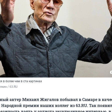
 в более чем в ста картинах
кин / 63.RU
ный актер Михаил Жигалов побывал в Самаре в каче
я Народной премии наших коллег из 63.RU.
Так появи
можность взять у артиста эксклюзивное интервью, в