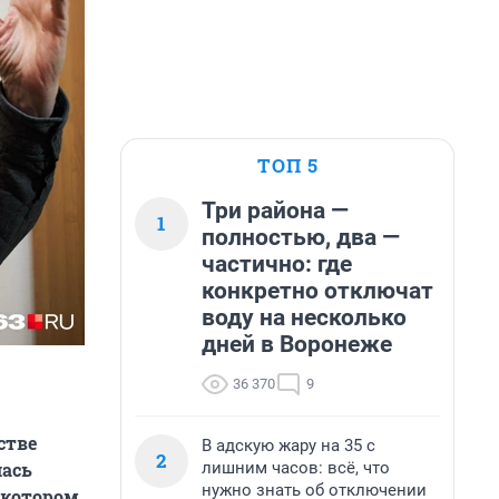
ТОП 5
Три района —
1
полностью, два —
частично: где
конкретно отключат
воду на несколько
дней в Воронеже
36 370
9
стве
В адскую жару на 35 с
2
лишним часов: всё, что
лась
нужно знать об отключении
 котором