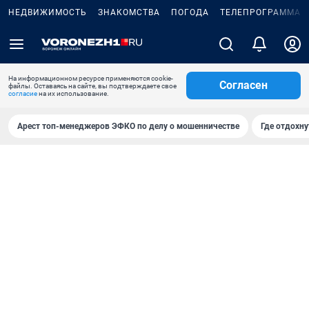
НЕДВИЖИМОСТЬ
ЗНАКОМСТВА
ПОГОДА
ТЕЛЕПРОГРАММА
На информационном ресурсе применяются cookie-
Согласен
файлы. Оставаясь на сайте, вы подтверждаете свое
согласие
на их использование.
Арест топ-менеджеров ЭФКО по делу о мошенничестве
Где отдохну