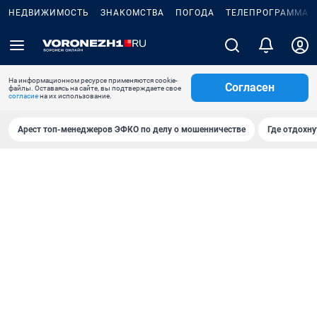
НЕДВИЖИМОСТЬ
ЗНАКОМСТВА
ПОГОДА
ТЕЛЕПРОГРАММА
На информационном ресурсе применяются cookie-
Согласен
файлы. Оставаясь на сайте, вы подтверждаете свое
согласие
на их использование.
Арест топ-менеджеров ЭФКО по делу о мошенничестве
Где отдохну