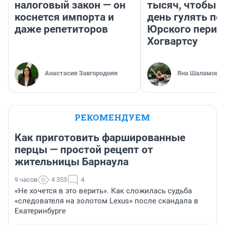
налоговый закон — он
тысяч, чтобы 
коснется импорта и
день гулять по
даже репетиторов
Юрского перио
Хогвартсу
Анастасия Завгородняя
Яна Шаламова
РЕКОМЕНДУЕМ
Как приготовить фаршированные
перцы — простой рецепт от
жительницы Барнаула
9 часов
4 353
4
«Не хочется в это верить». Как сложилась судьба
«следователя на золотом Lexus» после скандала в
Екатеринбурге