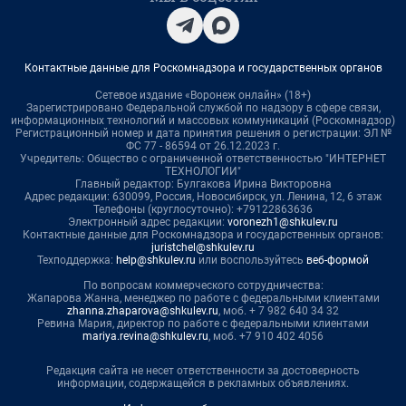
Контактные данные для Роскомнадзора и государственных органов
Сетевое издание «Воронеж онлайн» (18+)
Зарегистрировано Федеральной службой по надзору в сфере связи,
информационных технологий и массовых коммуникаций (Роскомнадзор)
Регистрационный номер и дата принятия решения о регистрации: ЭЛ №
ФС 77 - 86594 от 26.12.2023 г.
Учредитель: Общество с ограниченной ответственностью "ИНТЕРНЕТ
ТЕХНОЛОГИИ"
Главный редактор: Булгакова Ирина Викторовна
Адрес редакции: 630099, Россия, Новосибирск, ул. Ленина, 12, 6 этаж
Телефоны (круглосуточно): +79122863636
Электронный адрес редакции:
voronezh1@shkulev.ru
Контактные данные для Роскомнадзора и государственных органов:
juristchel@shkulev.ru
Техподдержка:
help@shkulev.ru
или воспользуйтесь
веб-формой
По вопросам коммерческого сотрудничества:
Жапарова Жанна, менеджер по работе с федеральными клиентами
zhanna.zhaparova@shkulev.ru
, моб. + 7 982 640 34 32
Ревина Мария, директор по работе с федеральными клиентами
mariya.revina@shkulev.ru
, моб. +7 910 402 4056
Редакция сайта не несет ответственности за достоверность
информации, содержащейся в рекламных объявлениях.