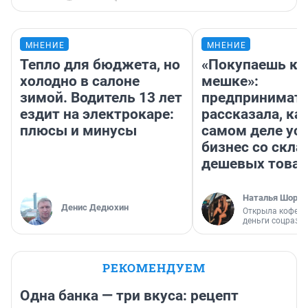
МНЕНИЕ
МНЕНИЕ
Тепло для бюджета, но
«Покупаешь ко
холодно в салоне
мешке»:
зимой. Водитель 13 лет
предпринимат
ездит на электрокаре:
рассказала, как
плюсы и минусы
самом деле ус
бизнес со скл
дешевых това
Наталья Шорох
Денис Дедюхин
Открыла кофейн
деньги соцразв
РЕКОМЕНДУЕМ
Одна банка — три вкуса: рецепт