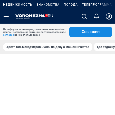
НЕДВИЖИМОСТЬ
ЗНАКОМСТВА
ПОГОДА
ТЕЛЕПРОГРАММА
На информационном ресурсе применяются cookie-
Согласен
файлы. Оставаясь на сайте, вы подтверждаете свое
согласие
на их использование.
Арест топ-менеджеров ЭФКО по делу о мошенничестве
Где отдохну