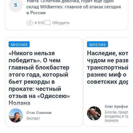
Убита 13-летняя девочка, горит еще один
5
склад Wildberries: главное об атаках сегодня
в России
6 910
Обсудить
МНЕНИЕ
МНЕНИЕ
«Никого нельзя
Наследие, кото
победить». О чем
чудом не разва
главный блокбастер
транспортный 
этого года, который
разнес миф о 
бьет рекорды в
советских доро
прокате: честный
отзыв на «Одиссею»
Нолана
Олег Арефьев
Блогер, предпри
Стас Соколов
владелец в тра
Эксперт
бизнесе