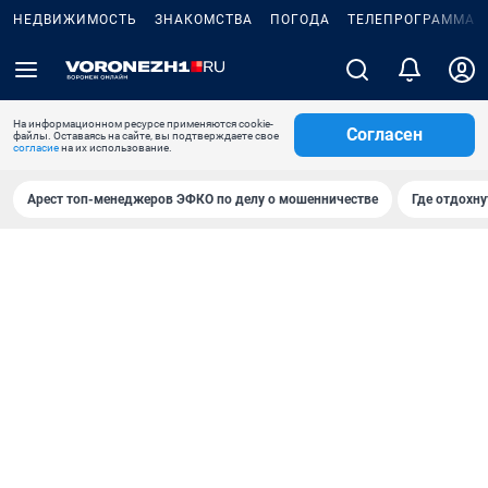
НЕДВИЖИМОСТЬ
ЗНАКОМСТВА
ПОГОДА
ТЕЛЕПРОГРАММА
На информационном ресурсе применяются cookie-
Согласен
файлы. Оставаясь на сайте, вы подтверждаете свое
согласие
на их использование.
Арест топ-менеджеров ЭФКО по делу о мошенничестве
Где отдохну