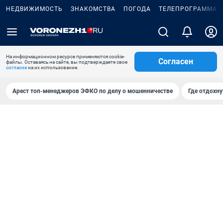
НЕДВИЖИМОСТЬ
ЗНАКОМСТВА
ПОГОДА
ТЕЛЕПРОГРАММА
На информационном ресурсе применяются cookie-
Согласен
файлы. Оставаясь на сайте, вы подтверждаете свое
согласие
на их использование.
Арест топ-менеджеров ЭФКО по делу о мошенничестве
Где отдохну