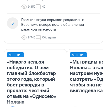
9 359
40
Громкие звуки взрывов раздались в
5
Воронеже вскоре после объявления
ракетной опасности
8 746
Обсудить
МНЕНИЕ
МНЕНИЕ
«Никого нельзя
«Мы видим нов
победить». О чем
Нолана»: с как
главный блокбастер
настроем нужн
этого года, который
смотреть «Оди
бьет рекорды в
чтобы она не
прокате: честный
выглядела как
отзыв на «Одиссею»
Нолана