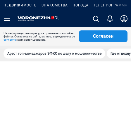
НЕДВИЖИМОСТЬ
ЗНАКОМСТВА
ПОГОДА
ТЕЛЕПРОГРАММА
На информационном ресурсе применяются cookie-
Согласен
файлы. Оставаясь на сайте, вы подтверждаете свое
согласие
на их использование.
Арест топ-менеджеров ЭФКО по делу о мошенничестве
Где отдохну