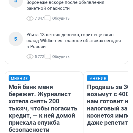
4
Воронеже вскоре после объявления
ракетной опасности
7 347
Обсудить
Убита 13-летняя девочка, горит еще один
5
склад Wildberries: главное об атаках сегодня
в России
5 772
Обсудить
МНЕНИЕ
МНЕНИЕ
Мой банк меня
Продашь за 300
бережет. Журналист
возьмут с 4000
хотела снять 200
нам готовит н
тысяч, чтобы погасить
налоговый зако
кредит, — к ней домой
коснется импор
приехала служба
даже репетито
безопасности