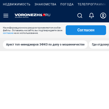
НЕДВИЖИМОСТЬ
ЗНАКОМСТВА
ПОГОДА
ТЕЛЕПРОГРАММА
На информационном ресурсе применяются cookie-
Согласен
файлы. Оставаясь на сайте, вы подтверждаете свое
согласие
на их использование.
Арест топ-менеджеров ЭФКО по делу о мошенничестве
Где отдохну