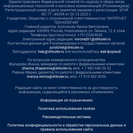
Зарегистрировано Федеральной службой по надзору в сфере связи,
информационных технологий и массовых коммуникаций (Роскомнадзор)
Регистрационный номер и дата принятия решения о регистрации: ЭЛ №
ФС 77 - 86594 от 26.12.2023 г.
Учредитель: Общество с ограниченной ответственностью "ИНТЕРНЕТ
ТЕХНОЛОГИИ"
Главный редактор: Булгакова Ирина Викторовна
Адрес редакции: 630099, Россия, Новосибирск, ул. Ленина, 12, 6 этаж
Телефоны (круглосуточно): +79122863636
Электронный адрес редакции:
voronezh1@shkulev.ru
Контактные данные для Роскомнадзора и государственных органов:
juristchel@shkulev.ru
Техподдержка:
help@shkulev.ru
или воспользуйтесь
веб-формой
По вопросам коммерческого сотрудничества:
Жапарова Жанна, менеджер по работе с федеральными клиентами
zhanna.zhaparova@shkulev.ru
, моб. + 7 982 640 34 32
Ревина Мария, директор по работе с федеральными клиентами
mariya.revina@shkulev.ru
, моб. +7 910 402 4056
Редакция сайта не несет ответственности за достоверность
информации, содержащейся в рекламных объявлениях.
Информация об ограничениях
Политика использования cookies
Рекомендательные системы
Политика конфиденциальности и обработки персональных данных и
правила использования сайта