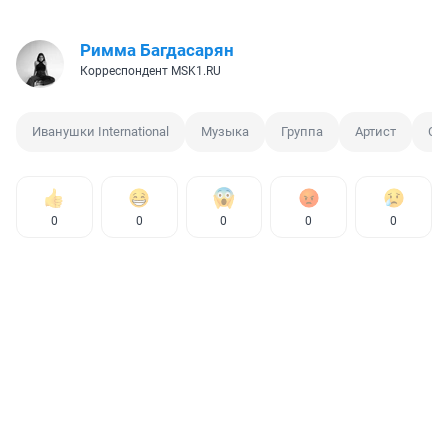
Римма Багдасарян
Корреспондент MSK1.RU
Иванушки International
Музыка
Группа
Артист
См
0
0
0
0
0