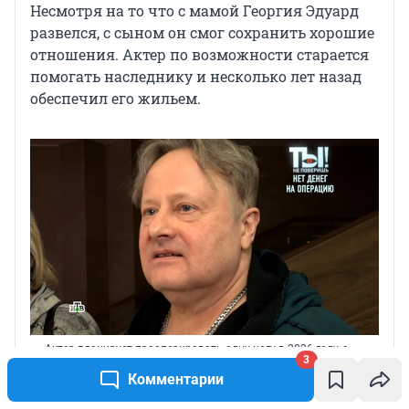
Несмотря на то что с мамой Георгия Эдуард
развелся, с сыном он смог сохранить хорошие
отношения. Актер по возможности старается
помогать наследнику и несколько лет назад
обеспечил его жильем.
Актер планирует прооперировать одну ногу в 2026 году, а
3
вторую — уже в следующем
Комментарии
Источник: 
кадр из программы «Ты не поверишь» (18+), НТВ, 
2026 год