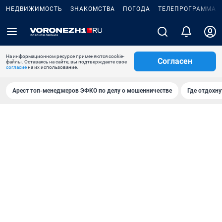
НЕДВИЖИМОСТЬ
ЗНАКОМСТВА
ПОГОДА
ТЕЛЕПРОГРАММА
На информационном ресурсе применяются cookie-
Согласен
файлы. Оставаясь на сайте, вы подтверждаете свое
согласие
на их использование.
Арест топ-менеджеров ЭФКО по делу о мошенничестве
Где отдохну