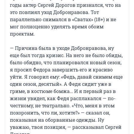
годы актер Сергей Дорогов признался, что на
это повлиял уход Добронравова. Тот
параллельно снимался в «Сватах» (18+) и не
мог полноценно уделять время обоим
проектам.
— Причина была в уходе Добронравова, ну
еще был тогда кризис. На него не было обиды,
было обидно, что планировался новый сезон,
я просил Федора завершить его и красиво
уйти. Я говорил ему: «Федь, давай снимем еще
один сезон, десятый». А Федя сидит уже в
гриме, в костюме бомжа… И я первый раз в
жизни увидел, как Федя расплакался — по-
честному, не театрально. «Что, меня в этом
похоронить, что ли, хотите?» — сказал он,
показывая на оборванные одежды. Ну
уважаю, твоя позиция, — рассказывал Сергей