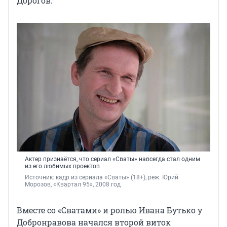
Дорогов.
Актер признаётся, что сериал «Сваты» навсегда стал одним
из его любимых проектов
Источник: 
кадр из сериала «Сваты» (18+), реж. Юрий 
Морозов, 
«Квартал 95», 2008 год
Вместе со «Сватами» и ролью Ивана Бутько у
Добронравова начался второй виток