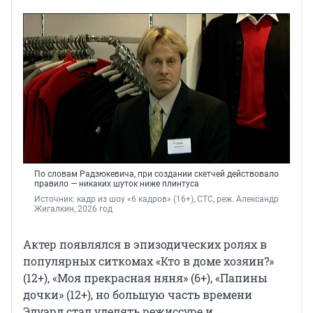
По словам Радзюкевича, при создании скетчей действовало
правило — никаких шуток ниже плинтуса
Источник: 
кадр из шоу «6 кадров» (16+), СТС, реж. Александр 
Жигалкин, 2026 год
Актер появлялся в эпизодических ролях в
популярных ситкомах «Кто в доме хозяин?»
(12+), «Моя прекрасная няня» (6+), «Папины
дочки» (12+), но большую часть времени
Эдуард стал уделять режиссуре и