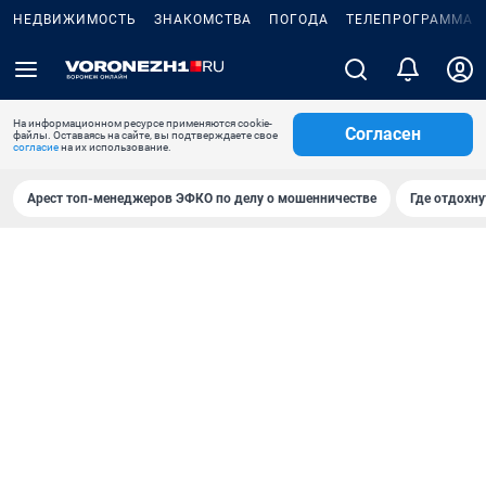
НЕДВИЖИМОСТЬ
ЗНАКОМСТВА
ПОГОДА
ТЕЛЕПРОГРАММА
На информационном ресурсе применяются cookie-
Согласен
файлы. Оставаясь на сайте, вы подтверждаете свое
согласие
на их использование.
Арест топ-менеджеров ЭФКО по делу о мошенничестве
Где отдохну