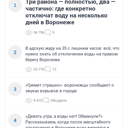
Три района — полностью, два —
1
частично: где конкретно
отключат воду на несколько
дней в Воронеже
36 796
9
В адскую жару на 35 с лишним часов: всё, что
2
нужно знать об отключении воды на правом
берегу Воронежа
23 776
12
«Гремит страшно»: воронежцы сообщают о
3
звуках взрывов в городе
9 410
Обсудить
«Девять утра, а воды нет! Обманули?»
4
Рассказываем, когда после масштабного
отключения в Воронеже вода вернется в