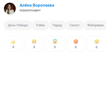
Алёна Воропаева
корреспондент
День Победы
9 Мая
Парад
Салют
Фейерверк
0
0
0
0
0