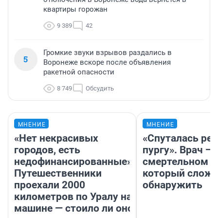
квартиры горожан
9 389
42
Громкие звуки взрывов раздались в
5
Воронеже вскоре после объявления
ракетной опасности
8 749
Обсудить
МНЕНИЕ
МНЕНИЕ
«Нет некрасивых
«Спуталась реч
городов, есть
пургу». Врач — 
недофинансированные».
смертельном д
Путешественники
который слож
проехали 2000
обнаружить
километров по Уралу на
машине — стоило ли оно