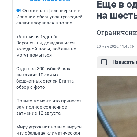
Еще в о
Фестиваль фейерверков в
на шест
Испании обернулся трагедией:
салют взорвался в толпе
Ограничени
«А горячая будет?»
Воронежцы, дождавшиеся
20 мая 2026, 11:45
холодной воды, всё ещё не
могут помыться
Написать
Отдых за 300 рублей: как
выглядят 10 самых
бюджетных отелей Египта —
обзор с фото
Ловите момент: что принесет
вам полное солнечное
затмение 12 августа
Миру угрожают новые вирусы
и глобальная климатическая