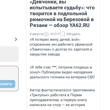
«Девчонки, вы
испытываете судьбу»: что
творится в подпольной
рюмочной на Березовой в
Рязани — обзор YA62.RU
8 августа
15 217
Обсудить
«Я потерял жену, детей, всё»:
откровения экс-рабочего уфимской
«Лампочки» о долгах по зарплате и
закрытии завода
«Я тебя счас ***, петухом поедешь в
зону!» Публикуем видео нападения
уральского гопника на ветерана СВО
равить
Автор фантастического трехтомника
«Трилунье» работала в Перми
преподавателем, а первую книгу
написала на спор — ее история