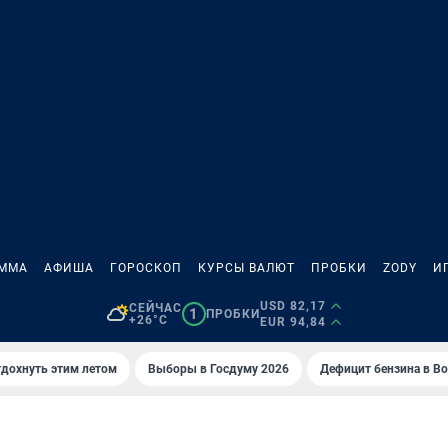
АММА
АФИША
ГОРОСКОП
КУРСЫ ВАЛЮТ
ПРОБКИ
ZODY
И
USD 82,17
СЕЙЧАС
1
ПРОБКИ
+26°C
EUR 94,84
тдохнуть этим летом
Выборы в Госдуму 2026
Дефицит бензина в В