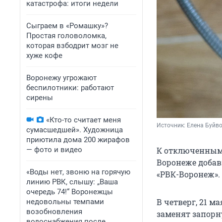
катастрофа: итоги недели
Сыграем в «Ромашку»?
Простая головоломка,
которая взбодрит мозг не
хуже кофе
Воронежу угрожают
беспилотники: работают
сирены
«Кто-то считает меня
Источник: 
Елена Буйв
сумасшедшей». Художница
приютила дома 200 жирафов
— фото и видео
К отключенным 
Воронеже добав
«Воды нет, звоню на горячую
«РВК-Воронеж».
линию РВК, слышу: „Ваша
очередь 74!“ Воронежцы
В четверг, 21 м
недовольны темпами
возобновления
заменят запорн
водоснабжения после