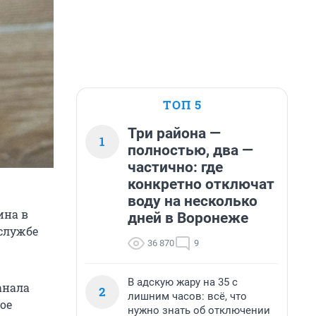
ТОП 5
Три района —
1
полностью, два —
частично: где
конкретно отключат
воду на несколько
ина в
дней в Воронеже
-службе
36 870
9
В адскую жару на 35 с
анала
2
лишним часов: всё, что
ое
нужно знать об отключении