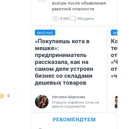
вскоре после объявления
ракетной опасности
8 806
Обсудить
МНЕНИЕ
МНЕНИ
«Покупаешь кота в
Колоб
мешке»:
тебя 
предприниматель
отлож
рассказала, как на
«Чело
самом деле устроен
отзыв
бизнес со складами
«чело
дешевых товаров
0
Наталья Шорохова
Открыла кофейную точку на
деньги соцразвития
РЕКОМЕНДУЕМ