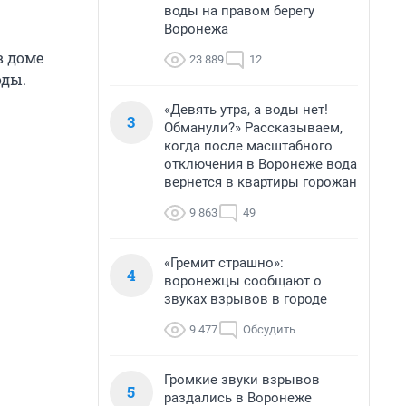
воды на правом берегу
Воронежа
 доме
23 889
12
оды.
«Девять утра, а воды нет!
3
Обманули?» Рассказываем,
когда после масштабного
отключения в Воронеже вода
вернется в квартиры горожан
9 863
49
«Гремит страшно»:
4
воронежцы сообщают о
звуках взрывов в городе
9 477
Обсудить
Громкие звуки взрывов
5
раздались в Воронеже