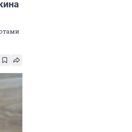
кина
ботами