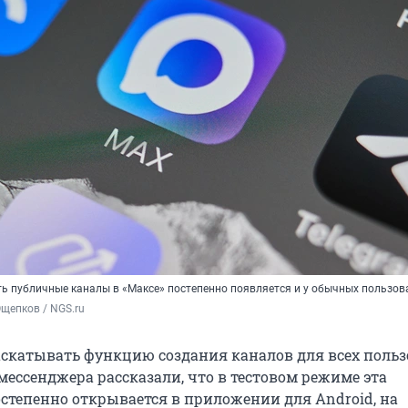
ь публичные каналы в «Максе» постепенно появляется и у обычных пользов
щепков / NGS.ru
аскатывать функцию создания каналов для всех польз
мессенджера рассказали, что в тестовом режиме эта
степенно открывается в приложении для Android, на