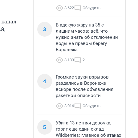
8 622
Обсудить
 канал
В адскую жару на 35 с
3
й,
лишним часов: всё, что
нужно знать об отключении
воды на правом берегу
Воронежа
8 133
2
Громкие звуки взрывов
4
раздались в Воронеже
вскоре после объявления
ракетной опасности
8 016
Обсудить
Убита 13-летняя девочка,
5
горит еще один склад
Wildberries: главное об атаках