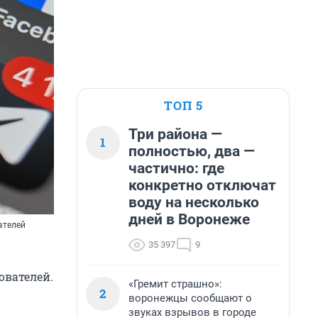
ТОП 5
Три района —
1
полностью, два —
частично: где
конкретно отключат
воду на несколько
дней в Воронеже
ателей
35 397
9
ователей.
«Гремит страшно»:
2
воронежцы сообщают о
звуках взрывов в городе