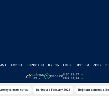
АММА
АФИША
ГОРОСКОП
КУРСЫ ВАЛЮТ
ПРОБКИ
ZODY
И
USD 82,17
СЕЙЧАС
1
ПРОБКИ
+29°C
EUR 94,84
тдохнуть этим летом
Выборы в Госдуму 2026
Дефицит бензина в В