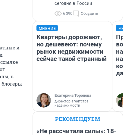
сегодня в России
6 390
Обсудить
МНЕНИЕ
МНЕНИ
Квартиры дорожают,
Прода
но дешевеют: почему
возьм
ватные и
рынок недвижимости
нам г
и
сейчас такой странный
налог
 ссылке
косне
ог
даже 
лы, в
и блогеры
Екатерина Торопова
директор агентства
недвижимости
РЕКОМЕНДУЕМ
«Не рассчитала силы»: 18-