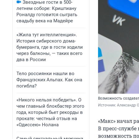
Звездные гости в 500-
летнем соборе: Криштиану
Роналду готовится сыграть
свадьбу века на Мадейре
«Жила тут интеллигенция».
История сибирского дома-
бумеранга, где в гости ходили
через балконы, — таких всего
два в России
Тело россиянки нашли во
Французских Альпах. Как она
погибла?
Возможность создават
«Никого нельзя победить». О
Источник: 
Александр О
чем главный блокбастер этого
года, который бьет рекорды в
прокате: честный отзыв на
«Макс» начал р
«Одиссею» Нолана
В пресс-службе 
возможность по
Самый сексуальный мужчина