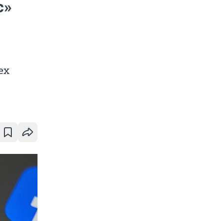
с»
ех