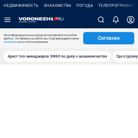
НЕДВИЖИМОСТЬ
ЗНАКОМСТВА
ПОГОДА
ТЕЛЕПРОГРАММА
На информационном ресурсе применяются cookie-
Согласен
файлы. Оставаясь на сайте, вы подтверждаете свое
согласие
на их использование.
Арест топ-менеджеров ЭФКО по делу о мошенничестве
Где отдохну