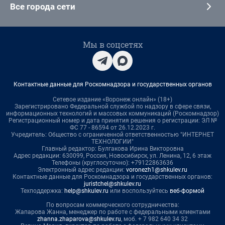
Все города сети
Мы в соцсетях
Контактные данные для Роскомнадзора и государственных органов
Сетевое издание «Воронеж онлайн» (18+)
Зарегистрировано Федеральной службой по надзору в сфере связи,
информационных технологий и массовых коммуникаций (Роскомнадзор)
Регистрационный номер и дата принятия решения о регистрации: ЭЛ №
ФС 77 - 86594 от 26.12.2023 г.
Учредитель: Общество с ограниченной ответственностью "ИНТЕРНЕТ
ТЕХНОЛОГИИ"
Главный редактор: Булгакова Ирина Викторовна
Адрес редакции: 630099, Россия, Новосибирск, ул. Ленина, 12, 6 этаж
Телефоны (круглосуточно): +79122863636
Электронный адрес редакции:
voronezh1@shkulev.ru
Контактные данные для Роскомнадзора и государственных органов:
juristchel@shkulev.ru
Техподдержка:
help@shkulev.ru
или воспользуйтесь
веб-формой
По вопросам коммерческого сотрудничества:
Жапарова Жанна, менеджер по работе с федеральными клиентами
zhanna.zhaparova@shkulev.ru
, моб. + 7 982 640 34 32