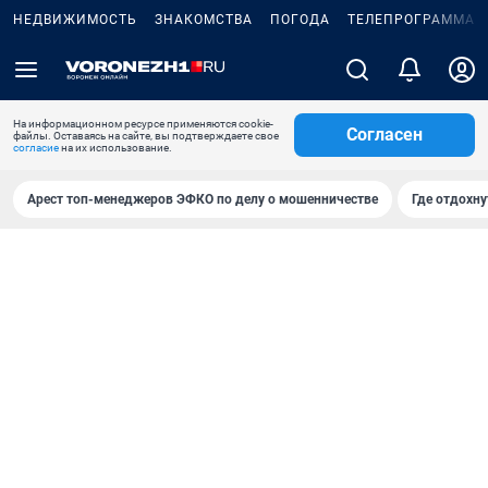
НЕДВИЖИМОСТЬ
ЗНАКОМСТВА
ПОГОДА
ТЕЛЕПРОГРАММА
На информационном ресурсе применяются cookie-
Согласен
файлы. Оставаясь на сайте, вы подтверждаете свое
согласие
на их использование.
Арест топ-менеджеров ЭФКО по делу о мошенничестве
Где отдохну