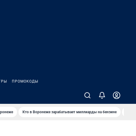
ГРЫ
ПРОМОКОДЫ
оронеже
Кто в Воронеже зарабатывает миллиарды на бензине
Где в