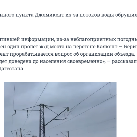
енного пункта Джемикент из-за потоков воды обруши
упившей информации, из-за неблагоприятных погодн
ен один пролет ж/д моста на перегоне Каякент — Бери
нт прорабатывается вопрос об организации объезда,
ет доведена до населения своевременно», — рассказал
Дагестана.