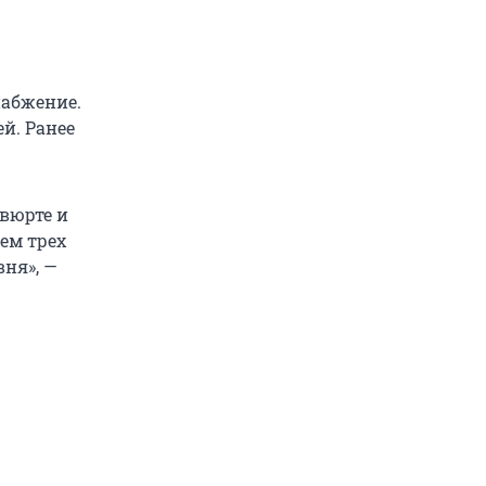
набжение.
й. Ранее
вюрте и
ем трех
ня», —