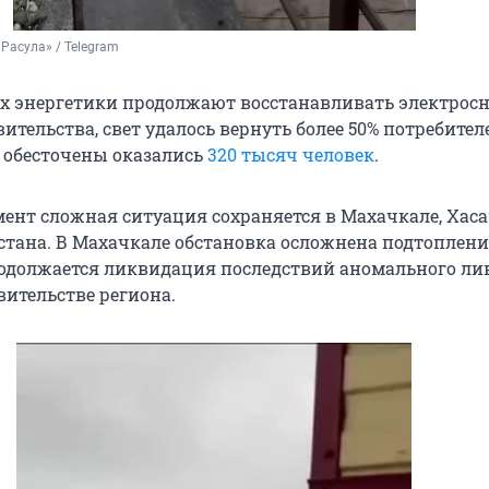
 Расула» / Telegram
лах энергетики продолжают восстанавливать электрос
тельства, свет удалось вернуть более 50% потребителе
о обесточены оказались
320 тысяч человек
.
ент сложная ситуация сохраняется в Махачкале, Хаса
естана. В Махачкале обстановка осложнена подтоплени
одолжается ликвидация последствий аномального лив
вительстве региона.