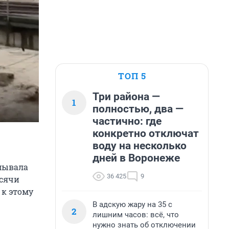
ТОП 5
Три района —
1
полностью, два —
частично: где
конкретно отключат
воду на несколько
дней в Воронеже
смывала
36 425
9
ысячи
 к этому
В адскую жару на 35 с
2
лишним часов: всё, что
нужно знать об отключении