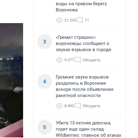
воды на правом берегу
Воронежа
21 230
11
«Гремит страшно»:
3
воронежцы сообщают о
звуках взрывов в городе
9 077
Обсудить
Громкие звуки взрывов
4
раздались в Воронеже
вскоре после объявления
ракетной опасности
8 490
Обсудить
Убита 13-летняя девочка,
5
горит еще один склад
Wildberries: главное об атаках