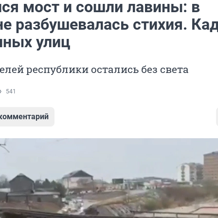
ся мост и сошли лавины: в
не разбушевалась стихия. Ка
нных улиц
лей республики остались без света
541
 комментарий