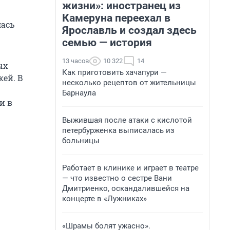
жизни»: иностранец из
Камеруна переехал в
лась
Ярославль и создал здесь
семью — история
13 часов
10 322
14
ых
Как приготовить хачапури —
кей. В
несколько рецептов от жительницы
Барнаула
и в
Выжившая после атаки с кислотой
петербурженка выписалась из
больницы
Работает в клинике и играет в театре
— что известно о сестре Вани
Дмитриенко, оскандалившейся на
концерте в «Лужниках»
«Шрамы болят ужасно».