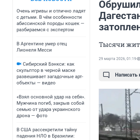
Обрушил
Очень игривы и отлично ладят
Дагеста
с детьми. В чём особенности
абиссинской породы кошек —
затопле
разбираемся с экспертом
Тысячи жите
В Аргентине умер отец
Лионеля Месси
29 марта 2026, 01:19
Сибирский Бэнкси: как
скульптор в черной маске
Написать
развешивает загадочные арт-
объекты — видео
«Взял основной удар на себя».
Мужчина погиб, закрыв собой
семью от удара украинского
дрона — фото
В США рассекретили тайну
падения НЛО в Бразилии: