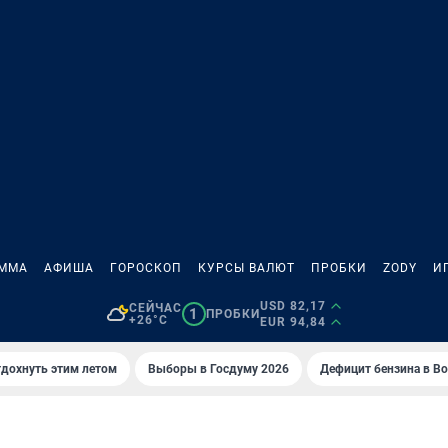
АММА
АФИША
ГОРОСКОП
КУРСЫ ВАЛЮТ
ПРОБКИ
ZODY
И
USD 82,17
СЕЙЧАС
1
ПРОБКИ
+26°C
EUR 94,84
тдохнуть этим летом
Выборы в Госдуму 2026
Дефицит бензина в В