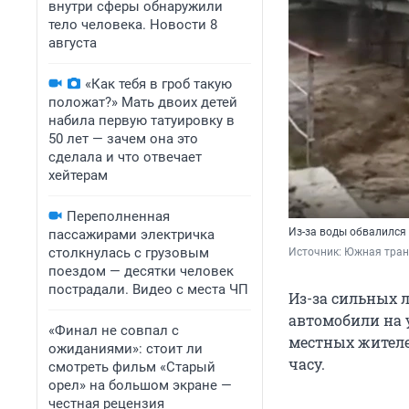
внутри сферы обнаружили
тело человека. Новости 8
августа
«Как тебя в гроб такую
положат?» Мать двоих детей
набила первую татуировку в
50 лет — зачем она это
сделала и что отвечает
хейтерам
Переполненная
Из-за воды обвалился
пассажирами электричка
столкнулась с грузовым
Источник: 
Южная транс
поездом — десятки человек
пострадали. Видео с места ЧП
Из-за сильных 
автомобили на 
«Финал не совпал с
местных жителей
ожиданиями»: стоит ли
часу.
смотреть фильм «Старый
орел» на большом экране —
честная рецензия