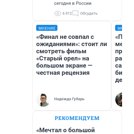
сегодня в России
6 912
Обсудить
МНЕНИЕ
МНЕНИ
«Финал не совпал с
«Поку
ожиданиями»: стоит ли
мешке
смотреть фильм
предп
«Старый орел» на
расска
большом экране —
самом
честная рецензия
бизне
дешев
Надежда Губарь
РЕКОМЕНДУЕМ
«Мечтал о большой