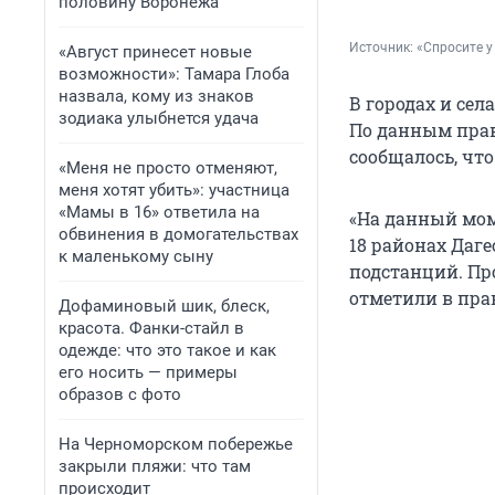
половину Воронежа
Источник: 
«Спросите у
«Август принесет новые
возможности»: Тамара Глоба
назвала, кому из знаков
В городах и се
зодиака улыбнется удача
По данным прави
сообщалось, чт
«Меня не просто отменяют,
меня хотят убить»: участница
«Мамы в 16» ответила на
«На данный мом
обвинения в домогательствах
18 районах Даг
к маленькому сыну
подстанций. Пр
отметили в пра
Дофаминовый шик, блеск,
красота. Фанки-стайл в
одежде: что это такое и как
его носить — примеры
образов с фото
На Черноморском побережье
закрыли пляжи: что там
происходит