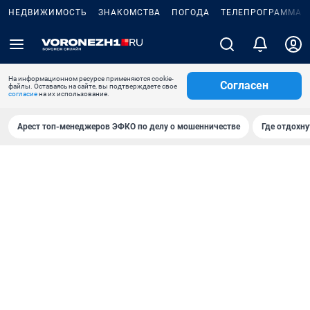
НЕДВИЖИМОСТЬ
ЗНАКОМСТВА
ПОГОДА
ТЕЛЕПРОГРАММА
На информационном ресурсе применяются cookie-
Согласен
файлы. Оставаясь на сайте, вы подтверждаете свое
согласие
на их использование.
Арест топ-менеджеров ЭФКО по делу о мошенничестве
Где отдохну