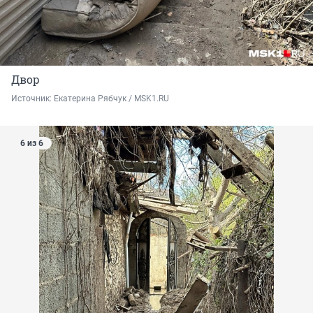
Двор
Источник: 
Екатерина Рябчук / MSK1.RU
6 из 6