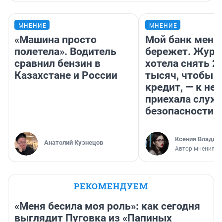
МНЕНИЕ
МНЕНИЕ
«Машина просто
Мой банк меня
полетела». Водитель
бережет. Журн
сравнил бензин в
хотела снять 2
Казахстане и России
тысяч, чтобы п
кредит, — к не
приехала служ
безопасности
Ксения Владим
Анатолий Кузнецов
Автор мнения
РЕКОМЕНДУЕМ
«Меня бесила моя роль»: как сегодня
выглядит Пуговка из «Папиных