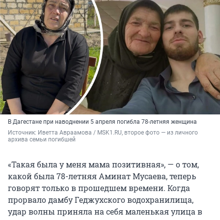
В Дагестане при наводнении 5 апреля погибла 78-летняя женщина
Источник: 
Иветта Авраамова / MSK1.RU, второе фото — из личного 
архива семьи погибшей
«Такая была у меня мама позитивная», — о том,
какой была 78-летняя Аминат Мусаева, теперь
говорят только в прошедшем времени. Когда
прорвало дамбу Геджухского водохранилища,
удар волны приняла на себя маленькая улица в