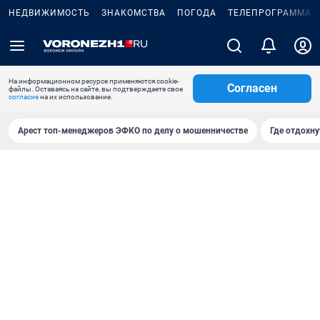
НЕДВИЖИМОСТЬ
ЗНАКОМСТВА
ПОГОДА
ТЕЛЕПРОГРАММА
На информационном ресурсе применяются cookie-
Согласен
файлы. Оставаясь на сайте, вы подтверждаете свое
согласие
на их использование.
Арест топ-менеджеров ЭФКО по делу о мошенничестве
Где отдохну