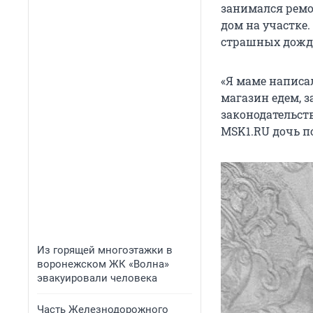
занимался ремо
дом на участке.
страшных дожд
«Я маме написал
магазин едем, 
законодательст
MSK1.RU дочь п
Из горящей многоэтажки в
воронежском ЖК «Волна»
эвакуировали человека
Часть Железнодорожного