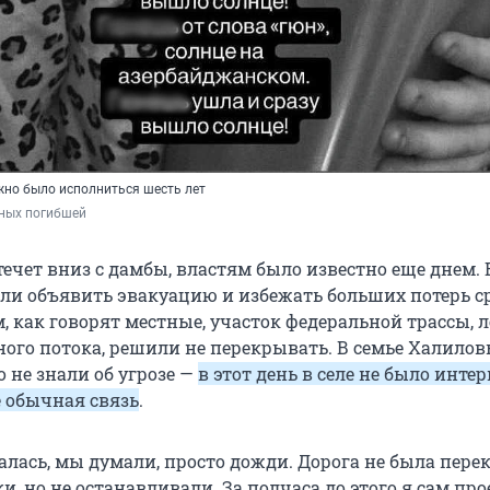
но было исполниться шесть лет
дных погибшей
 течет вниз с дамбы, властям было известно еще днем. 
ли объявить эвакуацию и избежать больших потерь с
м, как говорят местные, участок федеральной трассы,
ного потока, решили не перекрывать. В семье Халило
 не знали об угрозе —
в этот день в селе не было интер
 обычная связь
.
алась, мы думали, просто дожди. Дорога не была пере
, но не останавливали. За полчаса до этого я сам пр