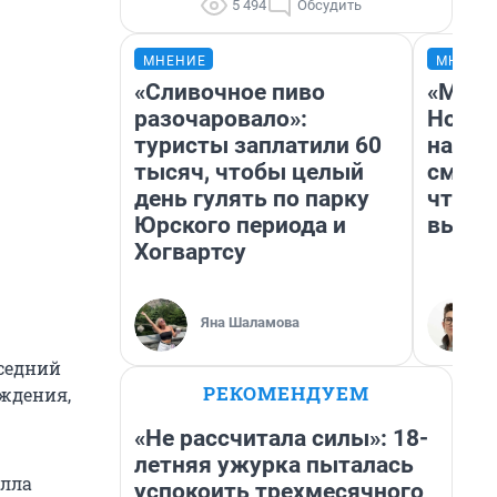
5 494
Обсудить
МНЕНИЕ
МНЕНИ
«Сливочное пиво
«Мы в
разочаровало»:
Нолан
туристы заплатили 60
настр
тысяч, чтобы целый
смотр
день гулять по парку
чтобы
Юрского периода и
выгля
Хогвартсу
Яна Шаламова
оседний
РЕКОМЕНДУЕМ
ождения,
«Не рассчитала силы»: 18-
летняя ужурка пыталась
улла
успокоить трехмесячного