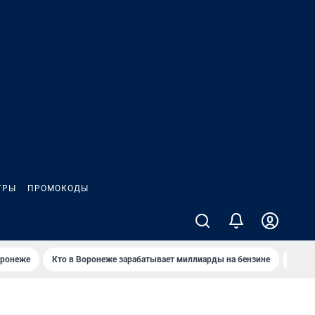
ГРЫ
ПРОМОКОДЫ
оронеже
Кто в Воронеже зарабатывает миллиарды на бензине
Где в