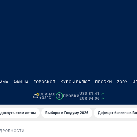
АММА
АФИША
ГОРОСКОП
КУРСЫ ВАЛЮТ
ПРОБКИ
ZODY
И
USD 81,41
СЕЙЧАС
3
ПРОБКИ
+33°C
EUR 94,06
тдохнуть этим летом
Выборы в Госдуму 2026
Дефицит бензина в В
ДРОБНОСТИ