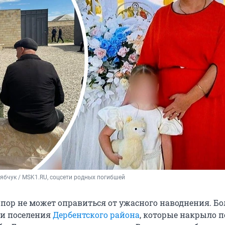
ябчук / MSK1.RU, соцсети родных погибшей
х пор не может оправиться от ужасного наводнения. Б
ли поселения
Дербентского района
, которые накрыло п