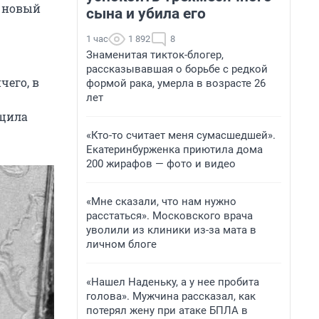
а новый
сына и убила его
1 час
1 892
8
Знаменитая тикток-блогер,
рассказывавшая о борьбе с редкой
чего, в
формой рака, умерла в возрасте 26
лет
бщила
«Кто-то считает меня сумасшедшей».
Екатеринбурженка приютила дома
200 жирафов — фото и видео
«Мне сказали, что нам нужно
расстаться». Московского врача
уволили из клиники из-за мата в
личном блоге
«Нашел Наденьку, а у нее пробита
голова». Мужчина рассказал, как
потерял жену при атаке БПЛА в