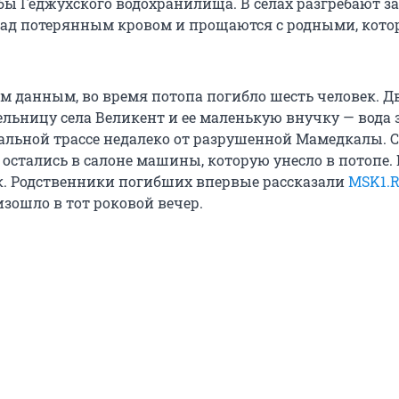
ы Геджухского водохранилища. В селах разгребают з
над потерянным кровом и прощаются с родными, кот
 данным, во время потопа погибло шесть человек. Д
льницу села Великент и ее маленькую внучку — вода 
альной трассе недалеко от разрушенной Мамедкалы. 
 остались в салоне машины, которую унесло в потопе. 
ак. Родственники погибших впервые рассказали
MSK1.
зошло в тот роковой вечер.