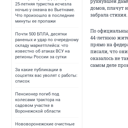
рухнувшей дамб
25-летняя туристка исчезла
домов, плачут 
ночью у океана во Вьетнаме.
забрала стихия.
Что произошло в последние
минуты ее пропажи
По официальным
Почти 500 БПЛА, десятки
44-летнюю
жите
раненых и удар по очередному
прямо на федер
складу маркетплейса: что
писали, что они
известно об атаках ВСУ на
регионы России за сутки
оказалось не т
самом деле прои
За какие публикации в
соцсетях вас уволят с работы:
список
Пенсионер погиб под
колесами трактора на
садовом участке в
Воронежской области
Нововоронежские очистные