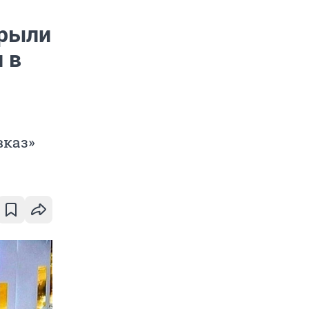
крыли
 в
вказ»