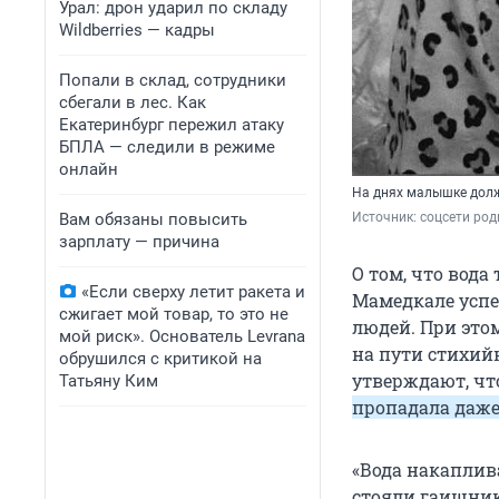
Урал: дрон ударил по складу
Wildberries — кадры
Попали в склад, сотрудники
сбегали в лес. Как
Екатеринбург пережил атаку
БПЛА — следили в режиме
онлайн
На днях малышке долж
Вам обязаны повысить
Источник: 
соцсети ро
зарплату — причина
О том, что вода
«Если сверху летит ракета и
Мамедкале успе
сжигает мой товар, то это не
людей. При это
мой риск». Основатель Levrana
на пути стихий
обрушился с критикой на
утверждают, что
Татьяну Ким
пропадала даже
«Вода накаплив
стояли гаишники