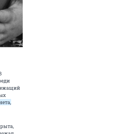
В
реди
 лежащий
вых
нета,
крыта,
оезжал