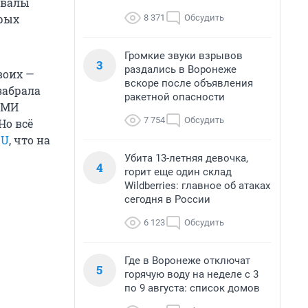
авалы
орых
8 371
Обсудить
Громкие звуки взрывов
3
раздались в Воронеже
воих —
вскоре после объявления
забрала
ракетной опасности
СМИ
7 754
Обсудить
Но всё
RU
, что на
Убита 13-летняя девочка,
4
горит еще один склад
Wildberries: главное об атаках
сегодня в России
6 123
Обсудить
Где в Воронеже отключат
5
горячую воду на неделе с 3
по 9 августа: список домов