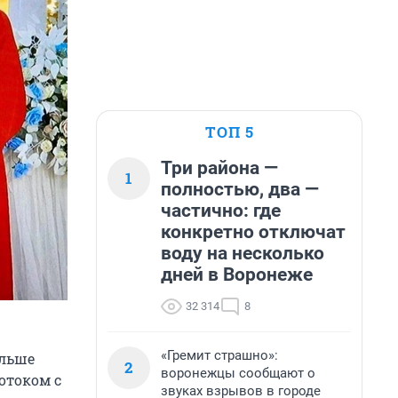
ТОП 5
Три района —
1
полностью, два —
частично: где
конкретно отключат
воду на несколько
дней в Воронеже
32 314
8
«Гремит страшно»:
ольше
2
воронежцы сообщают о
отоком с
звуках взрывов в городе