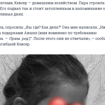
нтами, Кевсер — домашним хозяйством. Пара строил
 Его подвал так и стоит затопленным в напоминание о
ливых днях.
а, спросила: „Вы где? Как дела?“ Она мне написала: „Ни
за подарками Аишке (имя изменено по требованию
ва. —
Прим. ред.
)“. После этого они не отвечали», — соо
огибшей Кевсер.