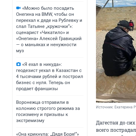
«Можно было посадить
Онегина на BMW, чтобы он
переехал к дяде на Рублевку и
слал Татьяне „кружочки“»:
сценарист «Чикатило» и
«Онегина» Алексей Гравицкий
— о маньяках и ненужности
муз
«Я ехал в никуда»:
геодезист уехал в Казахстан с
4 тысячами рублей и построил
бизнес с нуля. Теперь он
продает франшизы
Воронежца отправили в
Источник: 
Екатерина Р
колонию строгого режима за
госизмену и призывы к
экстремизму
Дагестан до си
всего пострада
«Она крикнула: „Дядя Боря!“»