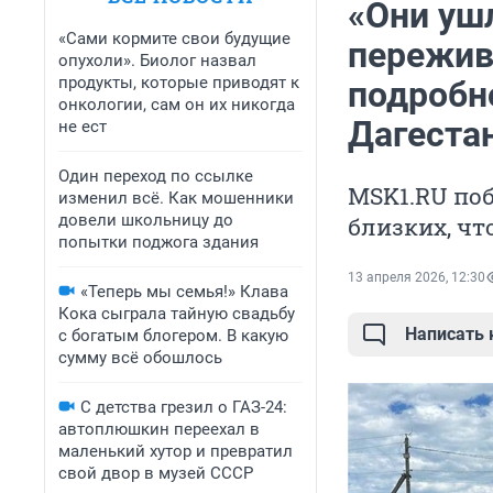
«Они ушл
«Сами кормите свои будущие
пережив
опухоли». Биолог назвал
продукты, которые приводят к
подробн
онкологии, сам он их никогда
Дагеста
не ест
Один переход по ссылке
MSK1.RU поб
изменил всё. Как мошенники
довели школьницу до
близких, чт
попытки поджога здания
13 апреля 2026, 12:30
«Теперь мы семья!» Клава
Кока сыграла тайную свадьбу
Написать
с богатым блогером. В какую
сумму всё обошлось
С детства грезил о ГАЗ-24:
автоплюшкин переехал в
маленький хутор и превратил
свой двор в музей СССР