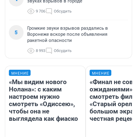
звуках взрывов в городе
9 706
Обсудить
Громкие звуки взрывов раздались в
5
Воронеже вскоре после объявления
ракетной опасности
8 993
Обсудить
МНЕНИЕ
МНЕНИЕ
«Мы видим нового
«Финал не совп
Нолана»: с каким
ожиданиями»: 
настроем нужно
смотреть фил
смотреть «Одиссею»,
«Старый орел» 
чтобы она не
большом экран
выглядела как фиаско
честная рецен