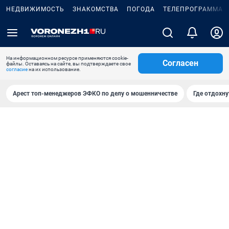
НЕДВИЖИМОСТЬ
ЗНАКОМСТВА
ПОГОДА
ТЕЛЕПРОГРАММА
На информационном ресурсе применяются cookie-
Согласен
файлы. Оставаясь на сайте, вы подтверждаете свое
согласие
на их использование.
Арест топ-менеджеров ЭФКО по делу о мошенничестве
Где отдохну