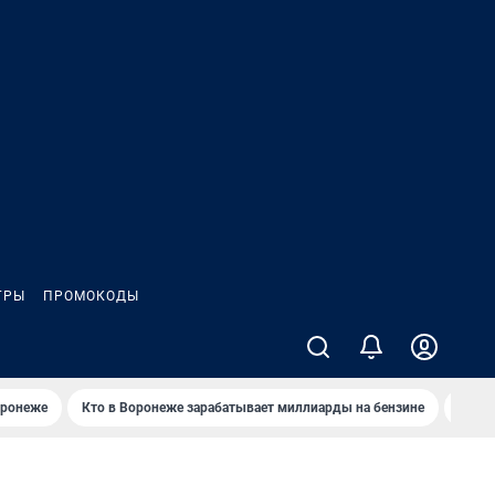
ГРЫ
ПРОМОКОДЫ
оронеже
Кто в Воронеже зарабатывает миллиарды на бензине
Где в