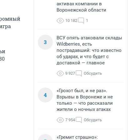
активах компании в
Воронежской области
огромный
10 182
1
 игра
ВСУ опять атаковали склады
3
Wildberries, есть
пострадавший: что известно
ьи
об ударах, и что будет с
30
доставкой — главное
9 927
Обсудить
«Грохот был, и не раз».
4
Взрывы в Воронеже и не
только — что рассказали
жители о ночных атаках
7 954
Обсудить
«Гремит страшно»: