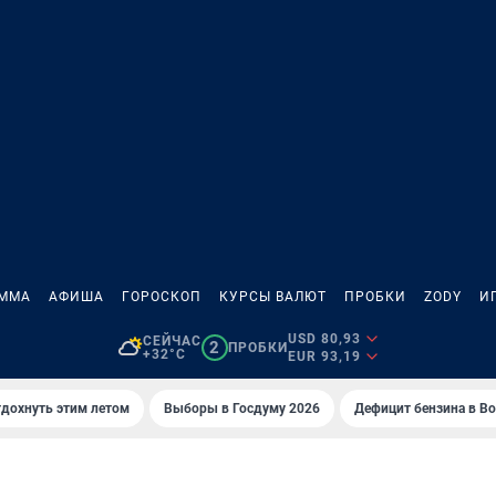
АММА
АФИША
ГОРОСКОП
КУРСЫ ВАЛЮТ
ПРОБКИ
ZODY
И
USD 80,93
СЕЙЧАС
2
ПРОБКИ
+32°C
EUR 93,19
тдохнуть этим летом
Выборы в Госдуму 2026
Дефицит бензина в В