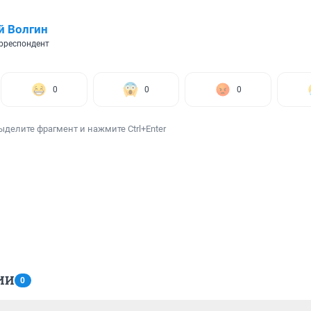
й Волгин
рреспондент
0
0
0
ыделите фрагмент и нажмите Ctrl+Enter
ИИ
0