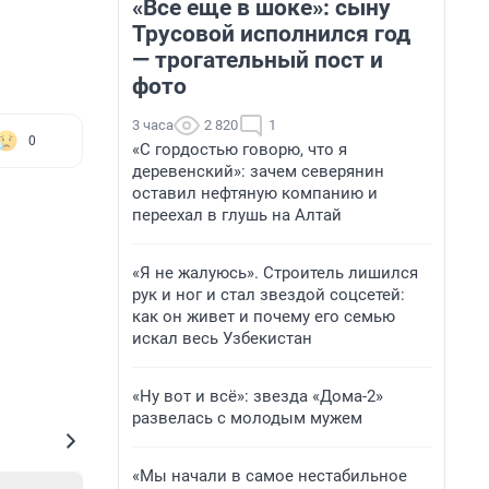
«Все еще в шоке»: сыну
Трусовой исполнился год
— трогательный пост и
фото
3 часа
2 820
1
0
«С гордостью говорю, что я
деревенский»: зачем северянин
оставил нефтяную компанию и
переехал в глушь на Алтай
«Я не жалуюсь». Строитель лишился
рук и ног и стал звездой соцсетей:
как он живет и почему его семью
искал весь Узбекистан
«Ну вот и всё»: звезда «Дома-2»
развелась с молодым мужем
«Мы начали в самое нестабильное