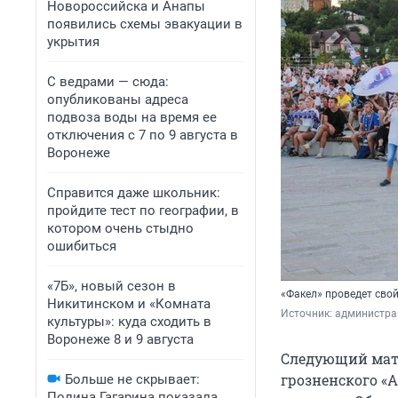
Новороссийска и Анапы
появились схемы эвакуации в
укрытия
С ведрами — сюда:
опубликованы адреса
подвоза воды на время ее
отключения с 7 по 9 августа в
Воронеже
Справится даже школьник:
пройдите тест по географии, в
котором очень стыдно
ошибиться
«7Б», новый сезон в
«Факел» проведет свой
Никитинском и «Комната
Источник: 
администра
культуры»: куда сходить в
Воронеже 8 и 9 августа
Следующий матч
грозненского «
Больше не скрывает:
Полина Гагарина показала