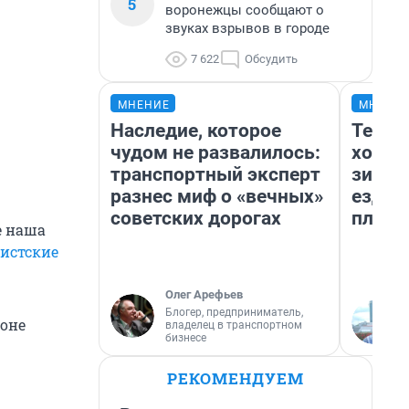
5
воронежцы сообщают о
звуках взрывов в городе
7 622
Обсудить
МНЕНИЕ
МНЕНИ
Наследие, которое
Тепло
чудом не развалилось:
холод
транспортный эксперт
зимой
разнес миф о «вечных»
ездит
советских дорогах
плюсы
е наша
истские
Олег Арефьев
Блогер, предприниматель,
зоне
владелец в транспортном
бизнесе
РЕКОМЕНДУЕМ