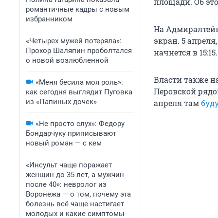
площади. Об эт
романтичные кадры с новым
избранником
На Адмиралтейке
экран. 5 апреля,
«Четырех мужей потеряла»:
Прохор Шаляпин проболтался
начнется в 15:15.
о новой возлюбленной
Власти также н
«Меня бесила моя роль»:
Перовской рядо
как сегодня выглядит Пуговка
из «Папиных дочек»
апреля там
буд
«Не просто слух»: Федору
Бондарчуку приписывают
новый роман — с кем
«Инсульт чаще поражает
женщин до 35 лет, а мужчин
после 40»: невролог из
Воронежа — о том, почему эта
болезнь всё чаще настигает
молодых и какие симптомы