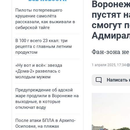
Воронеж
Пилоты потерпевшего
пустят н
крушение самолёта
рассказали, как выживали в
смогут 
сибирской тайге
Адмирал
В 100 г всего 23 ккал: три
рецепта с главным летним
Фан-зона не
продуктом
«Ну вот и всё»: звезда
1 апреля 2025, 17:34
«Дома-2» развелась с
молодым мужем
Написать
Предупреждение об адской
жаре продлили в Воронеже на
выходные, в которые
отключат воду
После атаки БПЛА в Архипо-
Осиповке, на пляжах