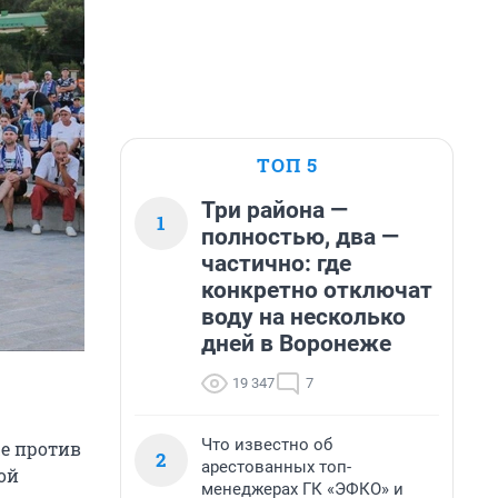
ТОП 5
Три района —
1
полностью, два —
частично: где
конкретно отключат
воду на несколько
дней в Воронеже
19 347
7
Что известно об
е против
2
арестованных топ-
ой
менеджерах ГК «ЭФКО» и