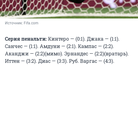
Источник: 
Fifa.сom 
Серия пенальти:
Кинтеро — (0:1). Джака — (1:1).
Санчес — (1:1). Амдуни — (2:1). Кампас — (2:2).
Аканджи — (2:2)(мимо). Эрнандес — (2:2)(вратарь).
Иттен — (3:2). Диас — (3:3). Руб. Варгас — (4:3).