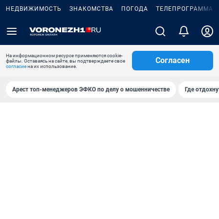
НЕДВИЖИМОСТЬ
ЗНАКОМСТВА
ПОГОДА
ТЕЛЕПРОГРАММА
На информационном ресурсе применяются cookie-
Согласен
файлы. Оставаясь на сайте, вы подтверждаете свое
согласие
на их использование.
Арест топ-менеджеров ЭФКО по делу о мошенничестве
Где отдохну