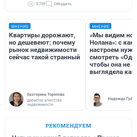
5 739
Обсудить
МНЕНИЕ
МНЕНИЕ
Квартиры дорожают,
«Мы видим нов
но дешевеют: почему
Нолана»: с как
рынок недвижимости
настроем нужн
сейчас такой странный
смотреть «Оди
чтобы она не
выглядела как
Екатерина Торопова
Надежда Губар
директор агентства
недвижимости
РЕКОМЕНДУЕМ