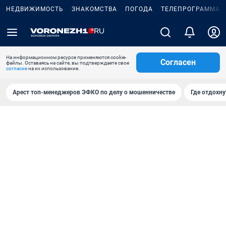
НЕДВИЖИМОСТЬ
ЗНАКОМСТВА
ПОГОДА
ТЕЛЕПРОГРАММА
На информационном ресурсе применяются cookie-
Согласен
файлы. Оставаясь на сайте, вы подтверждаете свое
согласие
на их использование.
Арест топ-менеджеров ЭФКО по делу о мошенничестве
Где отдохну