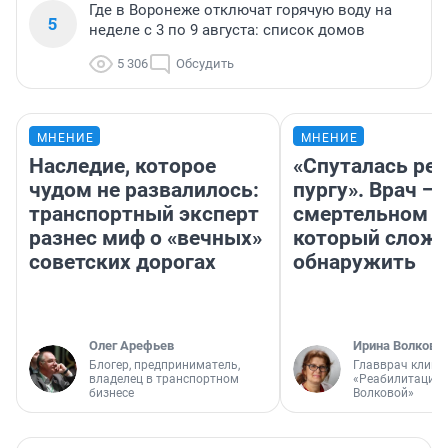
Где в Воронеже отключат горячую воду на
5
неделе с 3 по 9 августа: список домов
5 306
Обсудить
МНЕНИЕ
МНЕНИЕ
Наследие, которое
«Спуталась реч
чудом не развалилось:
пургу». Врач — 
транспортный эксперт
смертельном д
разнес миф о «вечных»
который слож
советских дорогах
обнаружить
Олег Арефьев
Ирина Волкова
Блогер, предприниматель,
Главврач клини
владелец в транспортном
«Реабилитация 
бизнесе
Волковой»